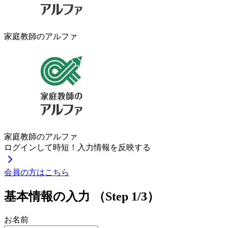
家庭教師のアルファ
家庭教師のアルファ
ログインして時短！入力情報を反映する
会員の方はこちら
基本情報の入力
（Step 1/3）
お名前