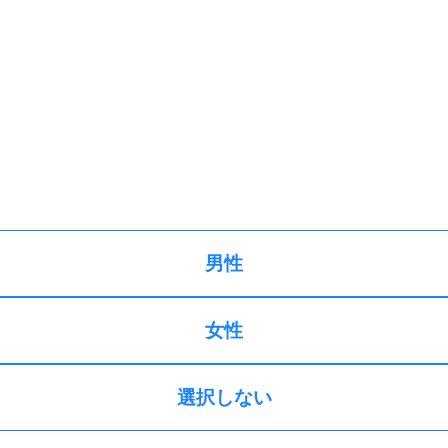
男性
女性
選択しない