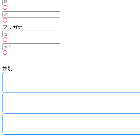
フリガナ
性別