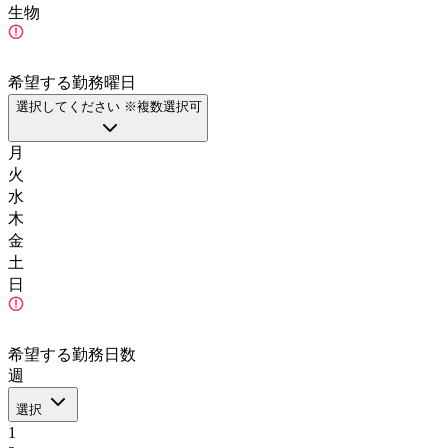
生物
希望する勤務曜日
選択してください ※複数選択可
月
火
水
木
金
土
日
希望する勤務日数
週
選択
1