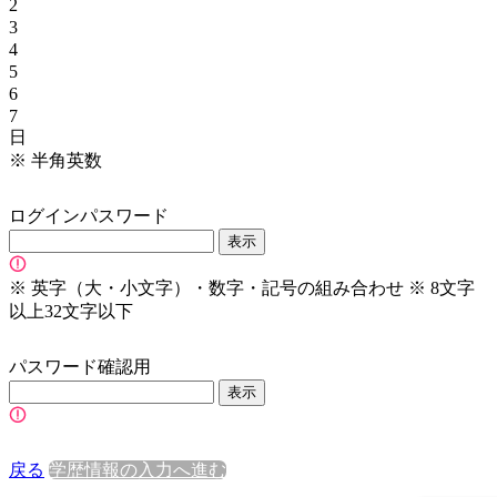
2
3
4
5
6
7
日
※
半角英数
ログインパスワード
表示
※
英字（大・小文字）・数字・記号の組み合わせ
※
8文字
以上32文字以下
パスワード確認用
表示
戻る
学歴情報の入力へ進む