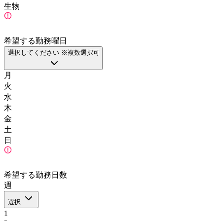
生物
希望する勤務曜日
選択してください ※複数選択可
月
火
水
木
金
土
日
希望する勤務日数
週
選択
1