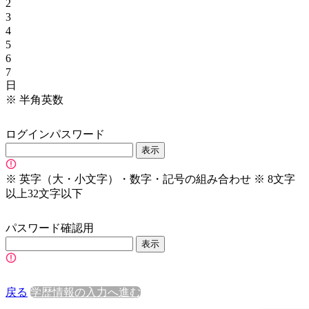
2
3
4
5
6
7
日
※
半角英数
ログインパスワード
表示
※
英字（大・小文字）・数字・記号の組み合わせ
※
8文字
以上32文字以下
パスワード確認用
表示
戻る
学歴情報の入力へ進む