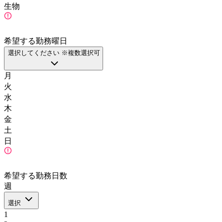
生物
希望する勤務曜日
選択してください ※複数選択可
月
火
水
木
金
土
日
希望する勤務日数
週
選択
1