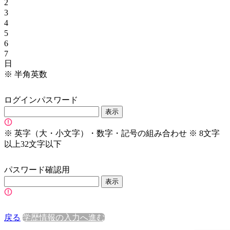
2
3
4
5
6
7
日
※
半角英数
ログインパスワード
表示
※
英字（大・小文字）・数字・記号の組み合わせ
※
8文字
以上32文字以下
パスワード確認用
表示
戻る
学歴情報の入力へ進む