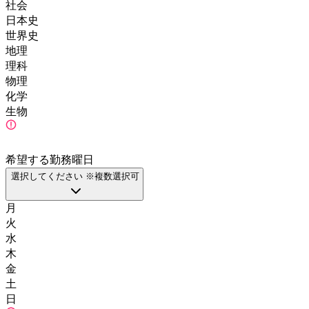
社会
日本史
世界史
地理
理科
物理
化学
生物
希望する勤務曜日
選択してください ※複数選択可
月
火
水
木
金
土
日