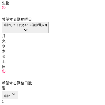
生物
希望する勤務曜日
選択してください ※複数選択可
月
火
水
木
金
土
日
希望する勤務日数
週
選択
1