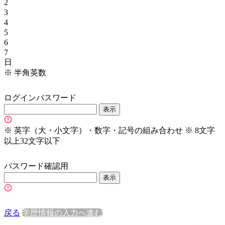
2
3
4
5
6
7
日
※
半角英数
ログインパスワード
表示
※
英字（大・小文字）・数字・記号の組み合わせ
※
8文字
以上32文字以下
パスワード確認用
表示
戻る
学歴情報の入力へ進む