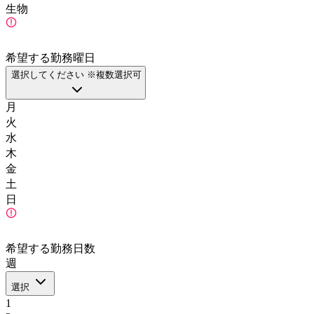
生物
希望する勤務曜日
選択してください ※複数選択可
月
火
水
木
金
土
日
希望する勤務日数
週
選択
1