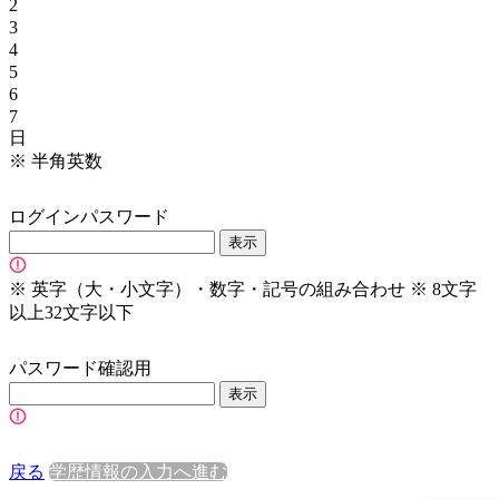
2
3
4
5
6
7
日
※
半角英数
ログインパスワード
表示
※
英字（大・小文字）・数字・記号の組み合わせ
※
8文字
以上32文字以下
パスワード確認用
表示
戻る
学歴情報の入力へ進む