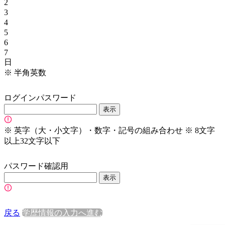
2
3
4
5
6
7
日
※
半角英数
ログインパスワード
表示
※
英字（大・小文字）・数字・記号の組み合わせ
※
8文字
以上32文字以下
パスワード確認用
表示
戻る
学歴情報の入力へ進む