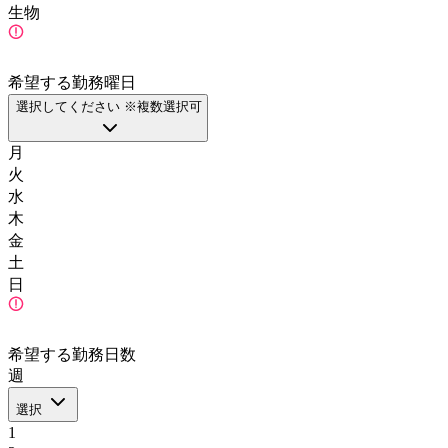
生物
希望する勤務曜日
選択してください ※複数選択可
月
火
水
木
金
土
日
希望する勤務日数
週
選択
1