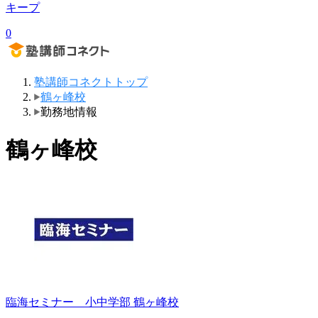
キープ
0
塾講師コネクトトップ
鶴ヶ峰校
勤務地情報
鶴ヶ峰校
臨海セミナー 小中学部
鶴ヶ峰校