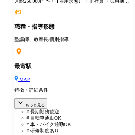
月給250,000円 〜 / 【雇用形態】 ・正社員 ・試用期間6
カ月間あり （未経験者の場合）月給25万円以上 ※
経験・年齢等を考慮し、決定いたします。面接時にぜ
ひアピールしてください！ ※初年度年収想定：330〜
職種・指導形態
400万円（賞与、各種手当込み） ※上記は固定残業代
（37,475円以上/23.06時間）を含みます。教室長配属後
は、給与規定に基づき計算。 ※固定残業代は残業がな
塾講師、教室長/個別指導
い場合も支給し、超過分は別途支給いたします。 ※教
室長の給与平均：月給33.1万円（2025年実績） ◆賞与
あり（年2回） ◆昇給あり ◆社会保険完備（雇用・労
災・健康・厚生年金） ◆社宅制度 （規定あり） ◆交
最寄駅
通費全額支給（規定あり） ◆社内表彰制度 ◆退職金制
度 ◆再雇用制度 ◆産前産後休暇 ◆育児・介護休業制
MAP
度 ◆車・バイク通勤OK ◆定期健康診断／人間ドッグ
◆保養施設利用可 など
特徴・詳細条件
もっと見る
# 長期勤務歓迎
# 自転車通勤OK
# 車・バイク通勤OK
# 研修制度あり