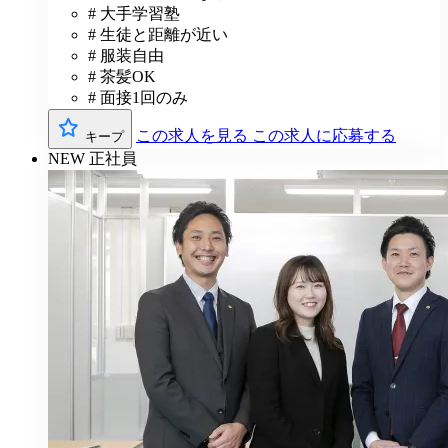
# 大手学習塾
# 生徒と距離が近い
# 服装自由
# 茶髪OK
# 面接1回のみ
この求人を見る
この求人に応募する
キープ
NEW
正社員