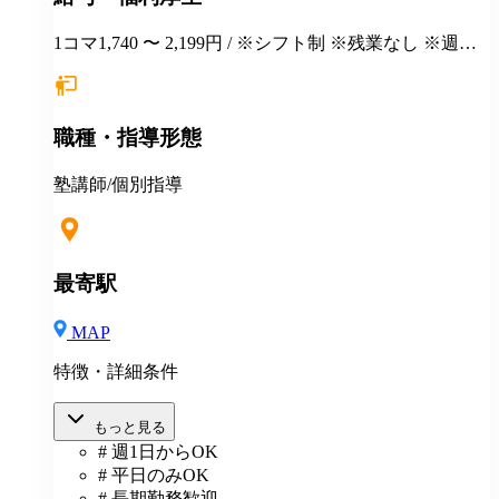
1コマ1,740 〜 2,199円 / ※シフト制 ※残業なし ※週１
日勤務から応相談 ※授業以外の事務作業・テスト監督
等にも別途お支払いします(規定あり) ＊有給休暇あり
＊マニュアルや動画を使った丁寧な研修あり ＊社割制
職種・指導形態
度あり⇒グループ会社の割引制度が使えます！ ＊産
休・育休制度実績ありで女性も働きやすい ＊各種保険
あり(社会人講師で月87時間以上の勤務がある方が対
塾講師/個別指導
象)
最寄駅
MAP
特徴・詳細条件
もっと見る
# 週1日からOK
# 平日のみOK
# 長期勤務歓迎