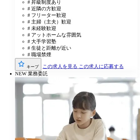
# 昇級制度あり
# 近隣の方歓迎
# フリーター歓迎
# 主婦（主夫）歓迎
# 未経験歓迎
# アットホームな雰囲気
# 大手学習塾
# 生徒と距離が近い
# 職場禁煙
この求人を見る
この求人に応募する
キープ
NEW
業務委託