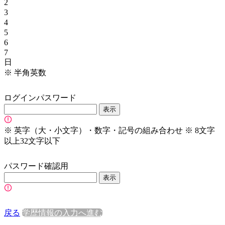
2
3
4
5
6
7
日
※
半角英数
ログインパスワード
表示
※
英字（大・小文字）・数字・記号の組み合わせ
※
8文字
以上32文字以下
パスワード確認用
表示
戻る
学歴情報の入力へ進む