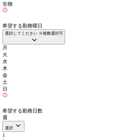
生物
希望する勤務曜日
選択してください ※複数選択可
月
火
水
木
金
土
日
希望する勤務日数
週
選択
1