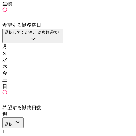
生物
希望する勤務曜日
選択してください ※複数選択可
月
火
水
木
金
土
日
希望する勤務日数
週
選択
1