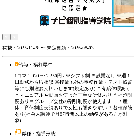
掲載：
2025-11-28 〜 未定
更新：
2026-08-03
給与・福利厚生
1コマ
1,920
〜 2,250円
/ ※シフト制 ※残業なし ※週１
日勤務から応相談 ※授業以外の事務作業・テスト監督
等にも別途お支払いします(規定あり) ＊有給休暇あり
＊マニュアルや動画を使った丁寧な研修あり ＊社割制
度あり⇒グループ会社の割引制度が使えます！ ＊産
休・育休制度実績ありで女性も働きやすい ＊各種保険
あり(社会人講師で月87時間以上の勤務がある方が対
象)
職種・指導形態