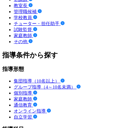
教室長
管理職候補
学校教員
チューター・担任助手
試験監督
家庭教師
その他
指導条件から探す
指導形態
集団指導（10名以上）
グループ指導（4～10名未満）
個別指導
家庭教師
通信教育
オンライン指導
自立学習