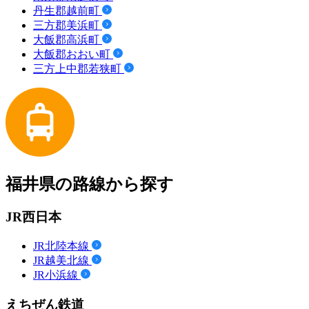
丹生郡越前町
三方郡美浜町
大飯郡高浜町
大飯郡おおい町
三方上中郡若狭町
福井県の路線から探す
JR西日本
JR北陸本線
JR越美北線
JR小浜線
えちぜん鉄道