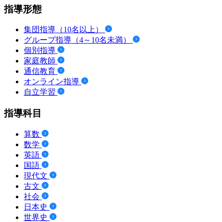
指導形態
集団指導（10名以上）
グループ指導（4～10名未満）
個別指導
家庭教師
通信教育
オンライン指導
自立学習
指導科目
算数
数学
英語
国語
現代文
古文
社会
日本史
世界史