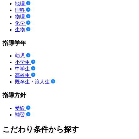
地理
理科
物理
化学
生物
指導学年
幼児
小学生
中学生
高校生
既卒生・浪人生
指導方針
受験
補習
こだわり条件から探す