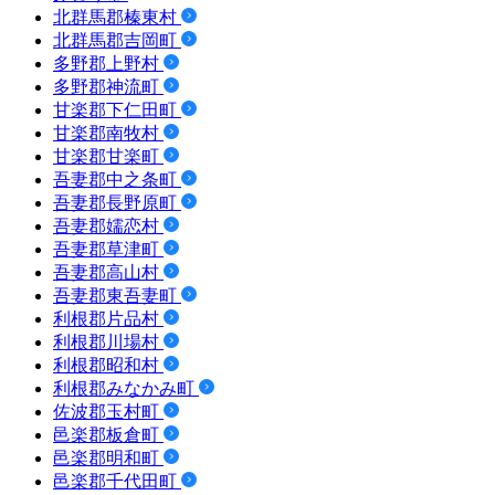
北群馬郡榛東村
北群馬郡吉岡町
多野郡上野村
多野郡神流町
甘楽郡下仁田町
甘楽郡南牧村
甘楽郡甘楽町
吾妻郡中之条町
吾妻郡長野原町
吾妻郡嬬恋村
吾妻郡草津町
吾妻郡高山村
吾妻郡東吾妻町
利根郡片品村
利根郡川場村
利根郡昭和村
利根郡みなかみ町
佐波郡玉村町
邑楽郡板倉町
邑楽郡明和町
邑楽郡千代田町