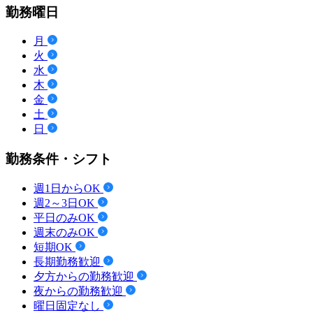
勤務曜日
月
火
水
木
金
土
日
勤務条件・シフト
週1日からOK
週2～3日OK
平日のみOK
週末のみOK
短期OK
長期勤務歓迎
夕方からの勤務歓迎
夜からの勤務歓迎
曜日固定なし