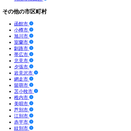
その他の市区町村
函館市
小樽市
旭川市
室蘭市
釧路市
帯広市
北見市
夕張市
岩見沢市
網走市
留萌市
苫小牧市
稚内市
美唄市
芦別市
江別市
赤平市
紋別市