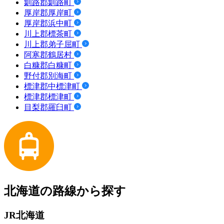
釧路郡釧路町
厚岸郡厚岸町
厚岸郡浜中町
川上郡標茶町
川上郡弟子屈町
阿寒郡鶴居村
白糠郡白糠町
野付郡別海町
標津郡中標津町
標津郡標津町
目梨郡羅臼町
北海道の路線から探す
JR北海道