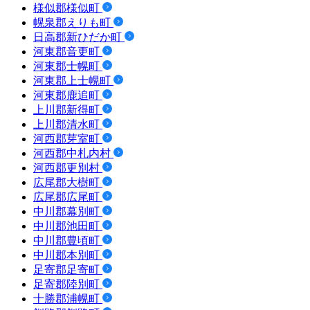
様似郡様似町
幌泉郡えりも町
日高郡新ひだか町
河東郡音更町
河東郡士幌町
河東郡上士幌町
河東郡鹿追町
上川郡新得町
上川郡清水町
河西郡芽室町
河西郡中札内村
河西郡更別村
広尾郡大樹町
広尾郡広尾町
中川郡幕別町
中川郡池田町
中川郡豊頃町
中川郡本別町
足寄郡足寄町
足寄郡陸別町
十勝郡浦幌町