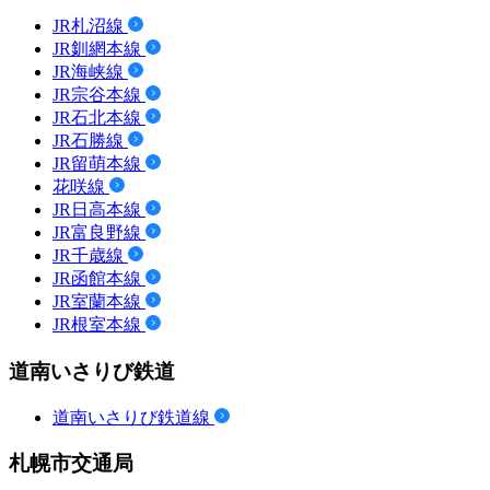
JR札沼線
JR釧網本線
JR海峡線
JR宗谷本線
JR石北本線
JR石勝線
JR留萌本線
花咲線
JR日高本線
JR富良野線
JR千歳線
JR函館本線
JR室蘭本線
JR根室本線
道南いさりび鉄道
道南いさりび鉄道線
札幌市交通局