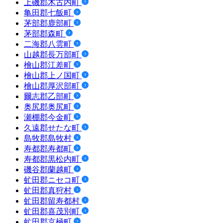
上磯郡木古内町
亀田郡七飯町
茅部郡鹿部町
茅部郡森町
二海郡八雲町
山越郡長万部町
檜山郡江差町
檜山郡上ノ国町
檜山郡厚沢部町
爾志郡乙部町
奥尻郡奥尻町
瀬棚郡今金町
久遠郡せたな町
島牧郡島牧村
寿都郡寿都町
寿都郡黒松内町
磯谷郡蘭越町
虻田郡ニセコ町
虻田郡真狩村
虻田郡留寿都村
虻田郡喜茂別町
虻田郡京極町