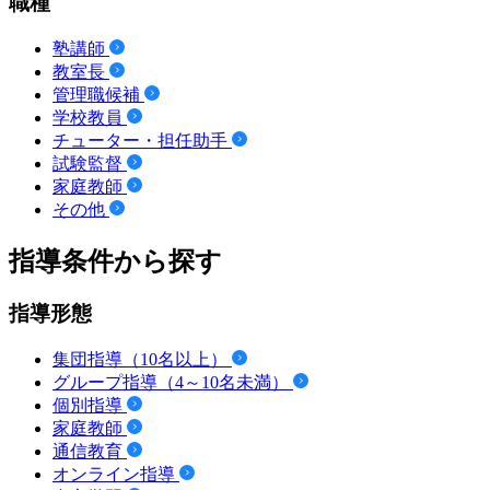
職種
塾講師
教室長
管理職候補
学校教員
チューター・担任助手
試験監督
家庭教師
その他
指導条件から探す
指導形態
集団指導（10名以上）
グループ指導（4～10名未満）
個別指導
家庭教師
通信教育
オンライン指導