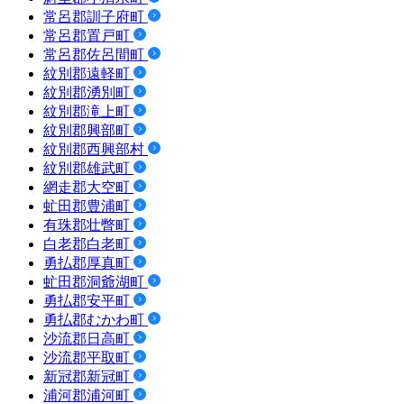
常呂郡訓子府町
常呂郡置戸町
常呂郡佐呂間町
紋別郡遠軽町
紋別郡湧別町
紋別郡滝上町
紋別郡興部町
紋別郡西興部村
紋別郡雄武町
網走郡大空町
虻田郡豊浦町
有珠郡壮瞥町
白老郡白老町
勇払郡厚真町
虻田郡洞爺湖町
勇払郡安平町
勇払郡むかわ町
沙流郡日高町
沙流郡平取町
新冠郡新冠町
浦河郡浦河町