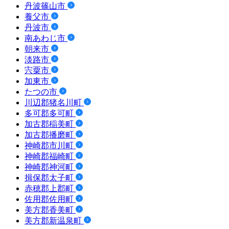
丹波篠山市
養父市
丹波市
南あわじ市
朝来市
淡路市
宍粟市
加東市
たつの市
川辺郡猪名川町
多可郡多可町
加古郡稲美町
加古郡播磨町
神崎郡市川町
神崎郡福崎町
神崎郡神河町
揖保郡太子町
赤穂郡上郡町
佐用郡佐用町
美方郡香美町
美方郡新温泉町