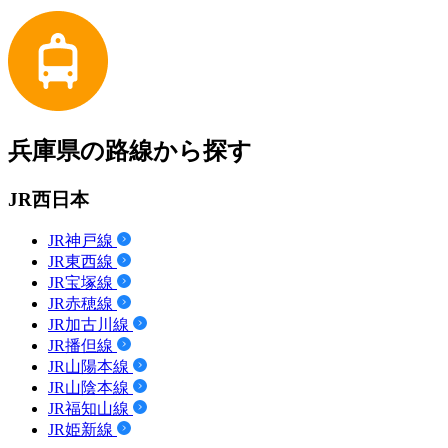
兵庫県の路線から探す
JR西日本
JR神戸線
JR東西線
JR宝塚線
JR赤穂線
JR加古川線
JR播但線
JR山陽本線
JR山陰本線
JR福知山線
JR姫新線