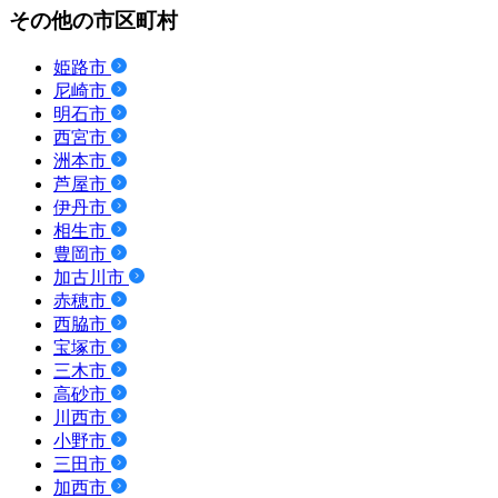
その他の市区町村
姫路市
尼崎市
明石市
西宮市
洲本市
芦屋市
伊丹市
相生市
豊岡市
加古川市
赤穂市
西脇市
宝塚市
三木市
高砂市
川西市
小野市
三田市
加西市