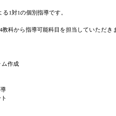
る1対1の個別指導です。

4教科から指導可能科目を担当していただきま
ム作成

導

ト
