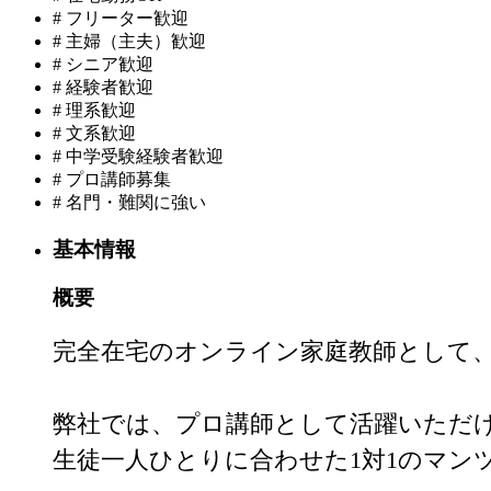
#
フリーター歓迎
#
主婦（主夫）歓迎
#
シニア歓迎
#
経験者歓迎
#
理系歓迎
#
文系歓迎
#
中学受験経験者歓迎
#
プロ講師募集
#
名門・難関に強い
基本情報
概要
完全在宅のオンライン家庭教師として、
弊社では、プロ講師として活躍いただけ
生徒一人ひとりに合わせた1対1のマン