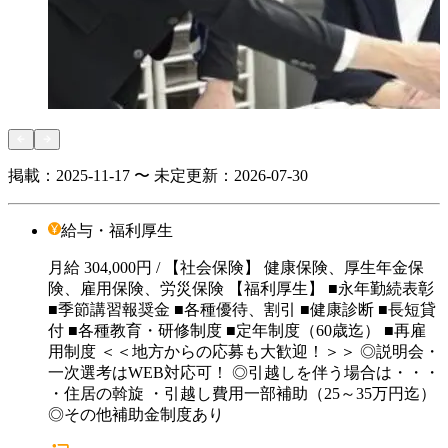
掲載：
2025-11-17 〜 未定
更新：
2026-07-30
給与・福利厚生
月給
304,000円
/ 【社会保険】 健康保険、厚生年金保
険、雇用保険、労災保険 【福利厚生】 ■永年勤続表彰
■季節講習報奨金 ■各種優待、割引 ■健康診断 ■長短貸
付 ■各種教育・研修制度 ■定年制度（60歳迄） ■再雇
用制度 ＜＜地方からの応募も大歓迎！＞＞ ◎説明会・
一次選考はWEB対応可！ ◎引越しを伴う場合は・・・
・住居の斡旋 ・引越し費用一部補助（25～35万円迄）
◎その他補助金制度あり