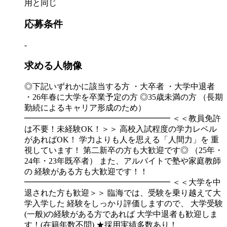
用と同じ
応募条件
-
求める人物像
◎下記いずれかに該当する方 ・大卒者 ・大学中退者
・26年春に大学を卒業予定の方 ◎35歳未満の方 （長期
勤続によるキャリア形成のため）
━━━━━━━━━━━━━━━━━━ ＜＜教員免許
は不要！未経験OK！＞＞ 高校入試程度の学力レベル
があればOK！ 学力よりも人を思える「人間力」を 重
視しています！ 第二新卒の方も大歓迎です◎ （25年・
24年・23年既卒者） また、アルバイトで塾や家庭教師
の 経験がある方も大歓迎です！！
━━━━━━━━━━━━━━━━━━ ＜＜大学を中
退された方も歓迎＞＞ 臨海では、受験を乗り越えて大
学入学した 経験をしっかり評価しますので、 大学受験
(一般)の経験がある方であれば 大学中退者も歓迎しま
す！(在籍年数不問) ★採用実績多数あり！