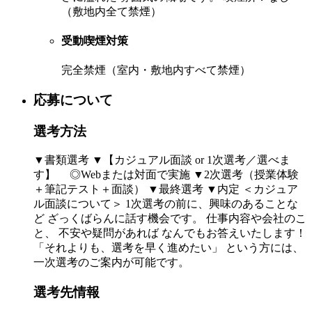
（敷地内全て禁煙）
受動喫煙対策
完全禁煙（室内・敷地内すべて禁煙）
応募について
選考方法
▼書類選考 ▼【カジュアル面談 or 1次選考／選べま
す】 ◎Webまたは対面で実施 ▼2次選考（授業体験
＋筆記テスト＋面談） ▼最終選考 ▼内定 ＜カジュア
ル面談について＞ 1次選考の前に、興味のあることな
ど ざっくばらんに話す機会です。 仕事内容や会社のこ
と、 不安や疑問があれば なんでもお答えいたします！
「それよりも、選考を早く進めたい」 という方には、
一次選考のご案内が可能です。
選考先情報