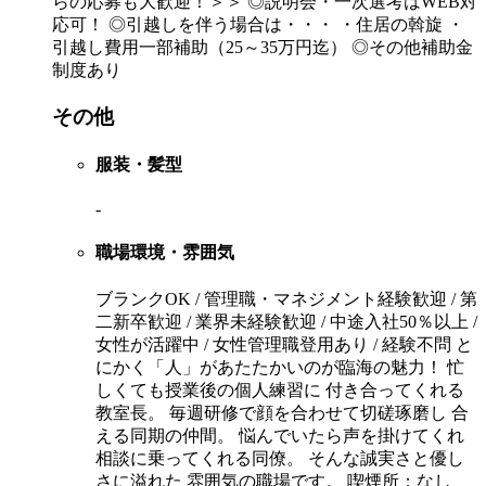
らの応募も大歓迎！＞＞ ◎説明会・一次選考はWEB対
応可！ ◎引越しを伴う場合は・・・ ・住居の斡旋 ・
引越し費用一部補助（25～35万円迄） ◎その他補助金
制度あり
その他
服装・髪型
-
職場環境・雰囲気
ブランクOK / 管理職・マネジメント経験歓迎 / 第
二新卒歓迎 / 業界未経験歓迎 / 中途入社50％以上 /
女性が活躍中 / 女性管理職登用あり / 経験不問 と
にかく「人」があたたかいのが臨海の魅力！ 忙
しくても授業後の個人練習に 付き合ってくれる
教室長。 毎週研修で顔を合わせて切磋琢磨し 合
える同期の仲間。 悩んでいたら声を掛けてくれ
相談に乗ってくれる同僚。 そんな誠実さと優し
さに溢れた 雰囲気の職場です。 喫煙所：なし