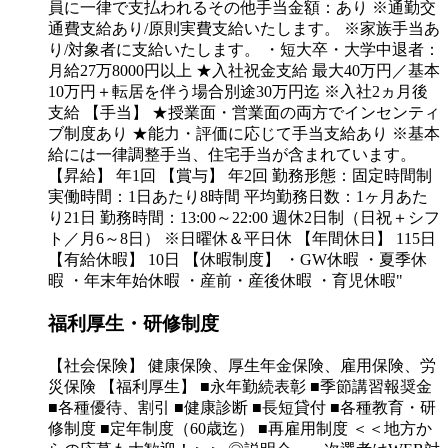
員に一律で支払われるその他手当金額：あり ※通勤交
通費支給あり/原則実費支給いたします。 ※家族手当あ
り/対象者に支給いたします。 ・短大卒・大学中退者：
月給27万8000円以上 ★入社祝金支給 最大40万円／基本
10万円＋転居を伴う場合別途30万円迄 ※入社2ヵ月後
支給 【手当】 ★授業面・営業面の両方でインセンティ
ブ制度あり ★能力・評価に応じて手当支給あり ※基本
給には一律調整手当、住宅手当が含まれています。
【昇給】 年1回 【賞与】 年2回 勤務形態：固定時間制
実働時間：1日あたり8時間 平均勤務日数：1ヶ月あた
り21日 勤務時間：13:00～22:00 週休2日制（日祝＋シフ
ト／月6～8日） ※日曜休＆平日休 【年間休日】 115日
【有給休暇】 10日 【休暇制度】 ・GW休暇 ・夏季休
暇 ・年末年始休暇 ・産前・産後休暇 ・育児休暇"
福利厚生・研修制度
【社会保険】 健康保険、厚生年金保険、雇用保険、労
災保険 【福利厚生】 ■永年勤続表彰 ■季節講習報奨金
■各種優待、割引 ■健康診断 ■長短貸付 ■各種教育・研
修制度 ■定年制度（60歳迄） ■再雇用制度 ＜＜地方か