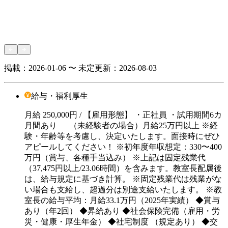
掲載：
2026-01-06 〜 未定
更新：
2026-08-03
給与・福利厚生
月給
250,000円
/ 【雇用形態】 ・正社員 ・試用期間6カ
月間あり （未経験者の場合）月給25万円以上 ※経
験・年齢等を考慮し、決定いたします。面接時にぜひ
アピールしてください！ ※初年度年収想定：330〜400
万円（賞与、各種手当込み） ※上記は固定残業代
（37,475円以上/23.06時間）を含みます。教室長配属後
は、給与規定に基づき計算。 ※固定残業代は残業がな
い場合も支給し、超過分は別途支給いたします。 ※教
室長の給与平均：月給33.1万円（2025年実績） ◆賞与
あり（年2回） ◆昇給あり ◆社会保険完備（雇用・労
災・健康・厚生年金） ◆社宅制度 （規定あり） ◆交