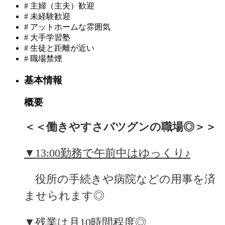
#
主婦（主夫）歓迎
#
未経験歓迎
#
アットホームな雰囲気
#
大手学習塾
#
生徒と距離が近い
#
職場禁煙
基本情報
概要
＜＜働きやすさバツグンの職場◎＞＞
▼13:00勤務で午前中はゆっくり♪
　役所の手続きや病院などの用事を済
ませられます◎
▼残業は月10時間程度◎