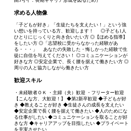
由3号イ：長期キャリア形成を図るため）
求める人物像
「子どもが好き」「生徒たちを支えたい！」という強
い想いを持っている方、歓迎します！ ◎子ども1人
ひとりにじっくりと向き合いたい方 ◎【ほめる指導】
をしたい方 ◎「志望校に受からなかった経験があ
る・・・」 あなたの失敗した・悔しかった経験で生
徒に自信を与えてください！ ◎コミュニケーションが
好きな方 ◎安定企業で、長く腰を据えて働きたい方 ◎
周りの人と協力しながら働きたい方
歓迎スキル
・未経験者ＯＫ ・主婦（夫）歓迎 ・フリーター歓迎
【こんな方、大歓迎！】 ◆第2新卒歓迎 ◆子どもが好
き ◆教えることが好き ◆生徒さんの成長を支えたい
◆安定企業で長く腰を据えて働きたい ◆人のためにな
る仕事がしたい ◆コミュニケーションを取ることが好
きな方 ◆キャリアアップを目指したい ◆プライベート
を充実させたい