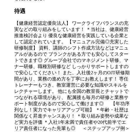
待遇
【健康経営認定優良法人】 ワークライフバランスの充
実などの取り組みをしています！ ＊当社は、健康経営
推進検討会より 優良な健康経営を実践している企業と
して認定されています。 【マニュアル完備◎充実した
研修制度】 資料、講師のシフト作成方法などはマニュ
アルがあるので ブランクがある方でも安心してスター
トできます◎ グループ会社でのマネジメント研修、マ
ナー研修、職種別研修など しっかりサポートしますの
で安心してください！ また、入社後2ヶ月のOJT研修期
間があり、業務の進め方を丁寧にお教えします！ 専任
トレーナーもつき、教室運営に必要な知識やスキルを
レクチャーします。 他にも全国の教室長とチャットで
つながれる環境があり、 配属後も毎月の研修と業務サ
ポート制度があるので安心して働けます◎ 【年功序
列なし！実力でキャリアアップ可能】 ＊年齢・社歴は
関係なく昇進チャンスあり！ ＊取り組み姿勢や成果な
ど実力を評価 ＊入社1年未満で責任者や20代前半でエ
リア責任者になった先輩も◎ ＜ステップアップ例＞