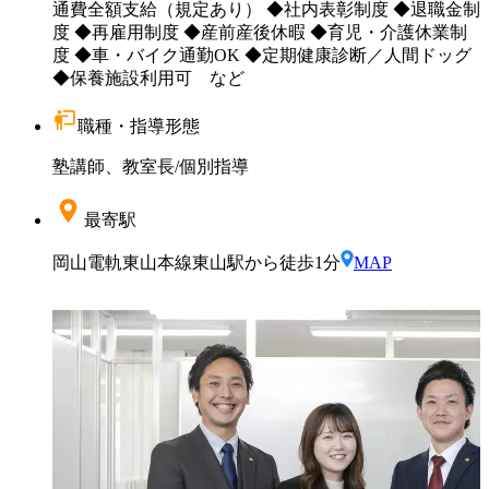
通費全額支給（規定あり） ◆社内表彰制度 ◆退職金制
度 ◆再雇用制度 ◆産前産後休暇 ◆育児・介護休業制
度 ◆車・バイク通勤OK ◆定期健康診断／人間ドッグ
◆保養施設利用可 など
職種・指導形態
塾講師、教室長
/
個別指導
最寄駅
岡山電軌東山本線東山駅から徒歩1分
MAP