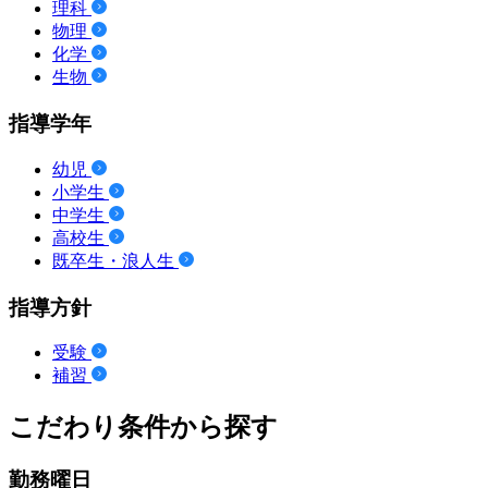
理科
物理
化学
生物
指導学年
幼児
小学生
中学生
高校生
既卒生・浪人生
指導方針
受験
補習
こだわり条件から探す
勤務曜日