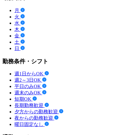
月
火
水
木
金
土
日
勤務条件・シフト
週1日からOK
週2～3日OK
平日のみOK
週末のみOK
短期OK
長期勤務歓迎
夕方からの勤務歓迎
夜からの勤務歓迎
曜日固定なし