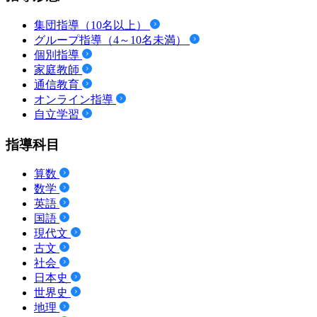
集団指導（10名以上）
グループ指導（4～10名未満）
個別指導
家庭教師
通信教育
オンライン指導
自立学習
指導科目
算数
数学
英語
国語
現代文
古文
社会
日本史
世界史
地理