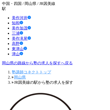
中国・四国 / 岡山県 / JR因美線
駅
美作河井
知和
美作加茂
三浦
美作滝尾
高野
東津山
津山
岡山県の路線から塾の求人を探すへ戻る
塾講師コネクトトップ
岡山県
JR因美線の駅から塾の求人を探す