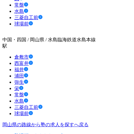
常盤
水島
三菱自工前
球場前
中国・四国 / 岡山県 / 水島臨海鉄道水島本線
駅
倉敷市
西富井
福井
浦田
弥生
栄
常盤
水島
三菱自工前
球場前
岡山県の路線から塾の求人を探すへ戻る