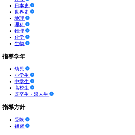
日本史
世界史
地理
理科
物理
化学
生物
指導学年
幼児
小学生
中学生
高校生
既卒生・浪人生
指導方針
受験
補習