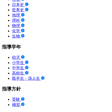
日本史
世界史
地理
理科
物理
化学
生物
指導学年
幼児
小学生
中学生
高校生
既卒生・浪人生
指導方針
受験
補習