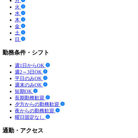
月
火
水
木
金
土
日
勤務条件・シフト
週1日からOK
週2～3日OK
平日のみOK
週末のみOK
短期OK
長期勤務歓迎
夕方からの勤務歓迎
夜からの勤務歓迎
曜日固定なし
通勤・アクセス