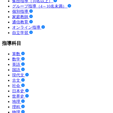
集団指導（10名以上）
グループ指導（4～10名未満）
個別指導
家庭教師
通信教育
オンライン指導
自立学習
指導科目
算数
数学
英語
国語
現代文
古文
社会
日本史
世界史
地理
理科
物理