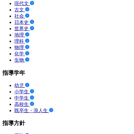
現代文
古文
社会
日本史
世界史
地理
理科
物理
化学
生物
指導学年
幼児
小学生
中学生
高校生
既卒生・浪人生
指導方針