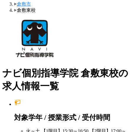
倉敷市
倉敷東校
ナビ個別指導学院 倉敷東校の
求人情報一覧
対象学年 / 授業形式 / 受付時間
火～土 【1限目】15:30～16:50 【2限目】17:00～