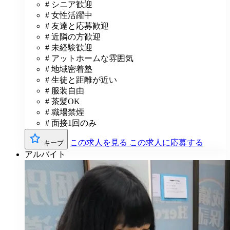
# シニア歓迎
# 女性活躍中
# 友達と応募歓迎
# 近隣の方歓迎
# 未経験歓迎
# アットホームな雰囲気
# 地域密着塾
# 生徒と距離が近い
# 服装自由
# 茶髪OK
# 職場禁煙
# 面接1回のみ
この求人を見る
この求人に応募する
キープ
アルバイト