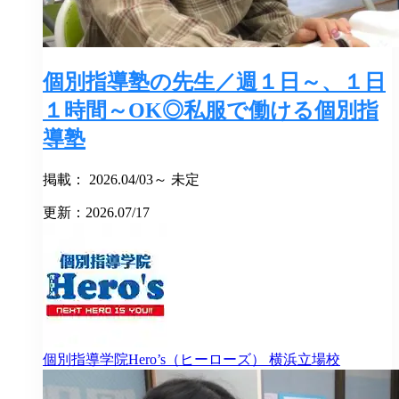
個別指導塾の先生／週１日～、１日
１時間～OK◎私服で働ける個別指
導塾
掲載： 2026.04/03～ 未定
更新：2026.07/17
個別指導学院Hero’s（ヒーローズ）
横浜立場校