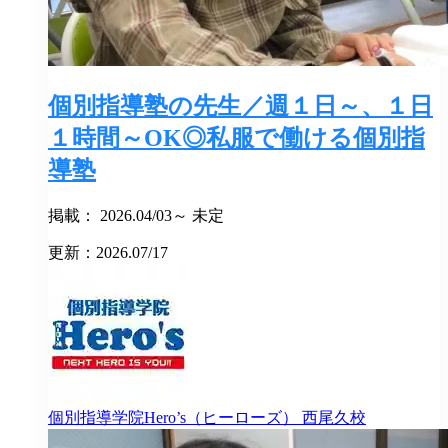
個別指導塾の先生／週１日～、１日
１時間～OK◎私服で働ける個別指
導塾
掲載： 2026.04/03～ 未定
更新：2026.07/17
個別指導学院Hero’s（ヒーローズ）
西尾久校