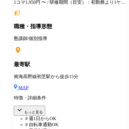
1コマ1,950円 〜 / 研修期間（目安）：初勤務より1ケ月
間 研修時の給与：1コマ90分1900円 研修後1コマ90分
1950円からスタート。 初勤務前に、授業の仕方、テキ
ストの使い方を約1時間程度説明。その後、先輩講師の
職種・指導形態
授業の様子を見ていただきます。それから実際に授業
をしていただきます。
塾講師/個別指導
最寄駅
南海高野線初芝駅から徒歩15分
MAP
特徴・詳細条件
もっと見る
# 週1日からOK
# 自転車通勤OK