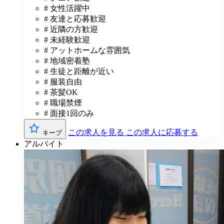
# 女性活躍中
# 友達と応募歓迎
# 近隣の方歓迎
# 未経験歓迎
# アットホームな雰囲気
# 地域密着塾
# 生徒と距離が近い
# 服装自由
# 茶髪OK
# 職場禁煙
# 面接1回のみ
この求人を見る
この求人に応募する
キープ
アルバイト