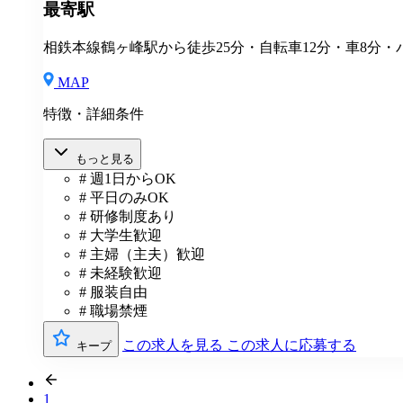
最寄駅
相鉄本線鶴ヶ峰駅から徒歩25分・自転車12分・車8分・バ
MAP
特徴・詳細条件
もっと見る
# 週1日からOK
# 平日のみOK
# 研修制度あり
# 大学生歓迎
# 主婦（主夫）歓迎
# 未経験歓迎
# 服装自由
# 職場禁煙
この求人を見る
この求人に応募する
キープ
1