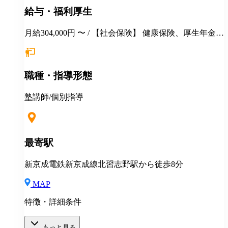
給与・福利厚生
月給304,000円 〜 / 【社会保険】 健康保険、厚生年金保
険、雇用保険、労災保険 【福利厚生】 季節講習 各種
報奨金制度 交通費支給 社保完備 手当（家族／管理職
／教務主任） 各種優待・割引 各種教育・研修 健康診
職種・指導形態
断 長短貸付 再雇用制度 永年勤続表彰 ＊引越しを伴う
場合 住居の斡旋 引越し費用の一部補助（35万円迄）
住宅手当月1万円一律支給 その他補助金制度
塾講師/個別指導
最寄駅
新京成電鉄新京成線北習志野駅から徒歩8分
MAP
特徴・詳細条件
もっと見る