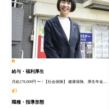
給与・福利厚生
月給278,000円 〜 / 【社会保険】 健康保険、厚生年金保
険、雇用保険、労災保険 【福利厚生】 季節講習 各種
報奨金制度 交通費支給 社保完備 手当（家族／管理職
／教務主任） 各種優待・割引 各種教育・研修 健康診
職種・指導形態
断 長短貸付 再雇用制度 永年勤続表彰 ＊引越しを伴う
場合 住居の斡旋 引越し費用の一部補助（35万円迄）