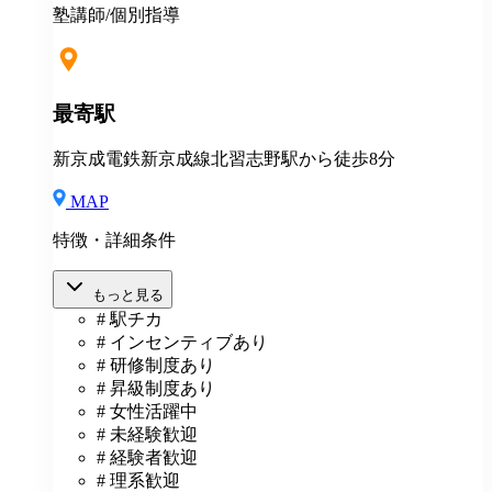
住宅手当月1万円一律支給 その他補助金制度
塾講師/個別指導
最寄駅
新京成電鉄新京成線北習志野駅から徒歩8分
MAP
特徴・詳細条件
もっと見る
# 駅チカ
# インセンティブあり
# 研修制度あり
# 昇級制度あり
# 女性活躍中
# 未経験歓迎
# 経験者歓迎
# 理系歓迎