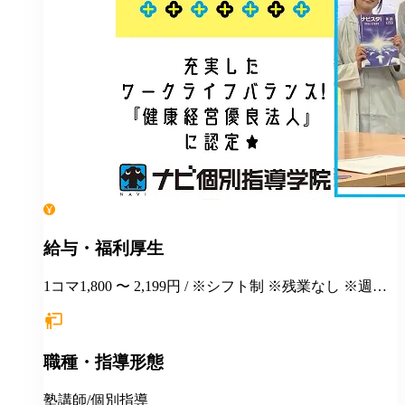
給与・福利厚生
1コマ1,800 〜 2,199円 / ※シフト制 ※残業なし ※週１
日勤務から応相談 ※授業以外の事務作業・テスト監督
等にも別途お支払いします(規定あり) ＊有給休暇あり
＊マニュアルや動画を使った丁寧な研修あり ＊社割制
職種・指導形態
度あり⇒グループ会社の割引制度が使えます！ ＊産
休・育休制度実績ありで女性も働きやすい ＊各種保険
あり(社会人講師で月87時間以上の勤務がある方が対
塾講師/個別指導