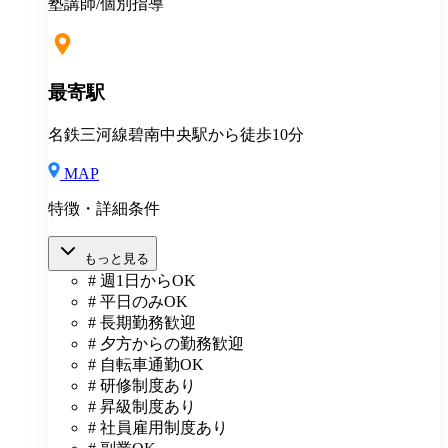
あり(社会人講師で月87時間以上の勤務がある方が対
塾講師/個別指導
象)
最寄駅
名鉄三河線碧南中央駅から徒歩10分
MAP
特徴・詳細条件
もっと見る
# 週1日からOK
# 平日のみOK
# 長期勤務歓迎
# 夕方からの勤務歓迎
# 自転車通勤OK
# 研修制度あり
# 昇級制度あり
# 社員雇用制度あり