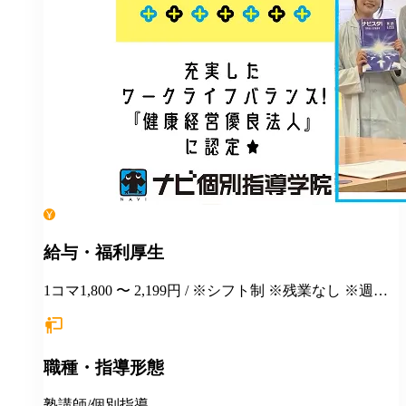
給与・福利厚生
1コマ1,800 〜 2,199円 / ※シフト制 ※残業なし ※週１
日勤務から応相談 ※授業以外の事務作業・テスト監督
等にも別途お支払いします(規定あり) ＊有給休暇あり
＊マニュアルや動画を使った丁寧な研修あり ＊社割制
職種・指導形態
度あり⇒グループ会社の割引制度が使えます！ ＊産
休・育休制度実績ありで女性も働きやすい ＊各種保険
あり(社会人講師で月87時間以上の勤務がある方が対
塾講師/個別指導