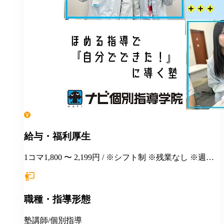
給与・福利厚生
1コマ1,800 〜 2,199円 / ※シフト制 ※残業なし ※週１
日勤務から応相談 ※授業以外の事務作業・テスト監督
等にも別途お支払いします(規定あり) ＊有給休暇あり
＊マニュアルや動画を使った丁寧な研修あり ＊社割制
職種・指導形態
度あり⇒グループ会社の割引制度が使えます！ ＊産
休・育休制度実績ありで女性も働きやすい ＊各種保険
あり(社会人講師で月87時間以上の勤務がある方が対
塾講師/個別指導