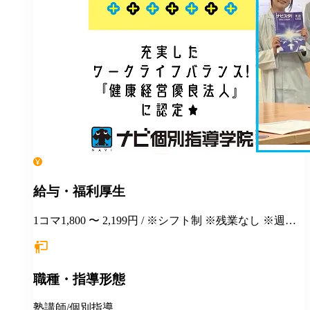
給与・福利厚生
1コマ1,800 〜 2,199円 / ※シフト制 ※残業なし ※週１
日勤務から応相談 ※授業以外の事務作業・テスト監督
等にも別途お支払いします(規定あり) ＊有給休暇あり
＊マニュアルや動画を使った丁寧な研修あり ＊社割制
職種・指導形態
度あり⇒グループ会社の割引制度が使えます！ ＊産
休・育休制度実績ありで女性も働きやすい ＊各種保険
あり(社会人講師で月87時間以上の勤務がある方が対
塾講師/個別指導