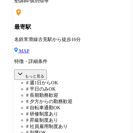
あり(社会人講師で月87時間以上の勤務がある方が対
塾講師/個別指導
象)
最寄駅
名鉄常滑線古見駅から徒歩16分
MAP
特徴・詳細条件
もっと見る
# 週1日からOK
# 平日のみOK
# 長期勤務歓迎
# 夕方からの勤務歓迎
# 自転車通勤OK
# 研修制度あり
# 昇級制度あり
# 社員雇用制度あり
# 副業OK