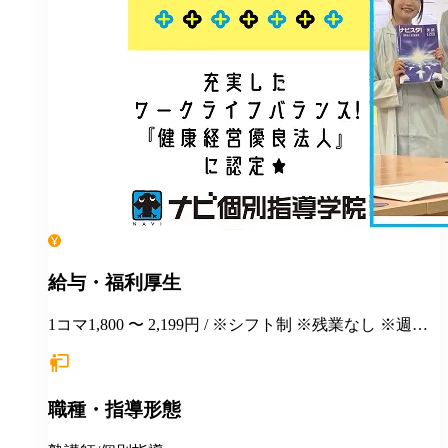
給与・福利厚生
1コマ1,800 〜 2,199円 / ※シフト制 ※残業なし ※週１
日勤務から応相談 ※授業以外の事務作業・テスト監督
等にも別途お支払いします(規定あり) ＊有給休暇あり
＊マニュアルや動画を使った丁寧な研修あり ＊社割制
職種・指導形態
度あり⇒グループ会社の割引制度が使えます！ ＊産
休・育休制度実績ありで女性も働きやすい ＊各種保険