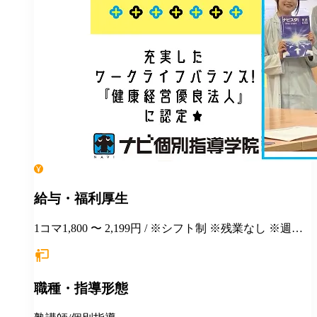
給与・福利厚生
1コマ1,800 〜 2,199円 / ※シフト制 ※残業なし ※週１
日勤務から応相談 ※授業以外の事務作業・テスト監督
等にも別途お支払いします(規定あり) ＊有給休暇あり
＊マニュアルや動画を使った丁寧な研修あり ＊社割制
職種・指導形態
度あり⇒グループ会社の割引制度が使えます！ ＊産
休・育休制度実績ありで女性も働きやすい ＊各種保険