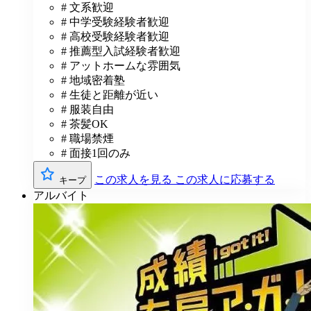
# 文系歓迎
# 中学受験経験者歓迎
# 高校受験経験者歓迎
# 推薦型入試経験者歓迎
# アットホームな雰囲気
# 地域密着塾
# 生徒と距離が近い
# 服装自由
# 茶髪OK
# 職場禁煙
# 面接1回のみ
この求人を見る
この求人に応募する
キープ
アルバイト