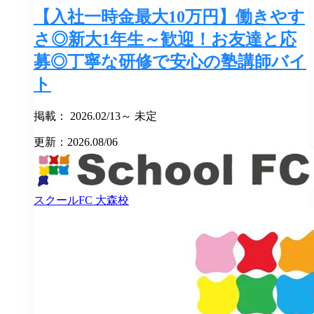
【入社一時金最大10万円】働きやす
さ◎新大1年生～歓迎！お友達と応
募◎丁寧な研修で安心の塾講師バイ
ト
掲載： 2026.02/13～ 未定
更新：2026.08/06
スクールFC
大森校