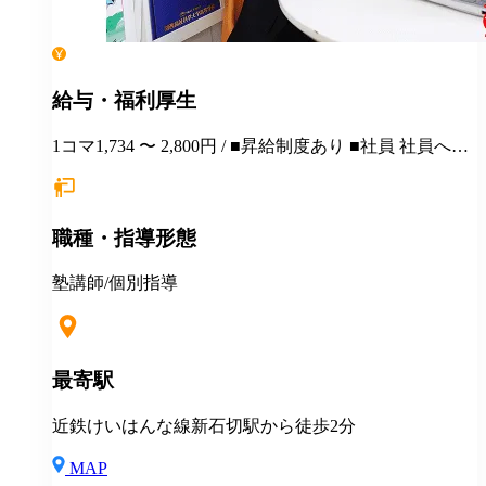
給与・福利厚生
1コマ1,734 〜 2,800円 / ■昇給制度あり ■社員 社員への
ステップアップも可能です アルバイトから社員にな
り、活躍している人が多数います♪ ■受動喫煙対策 敷
地内禁煙 ■扶養控除内勤務可能 ■各種社会保険完備(加
職種・指導形態
入要件満たした方)
塾講師/個別指導
最寄駅
近鉄けいはんな線新石切駅から徒歩2分
MAP