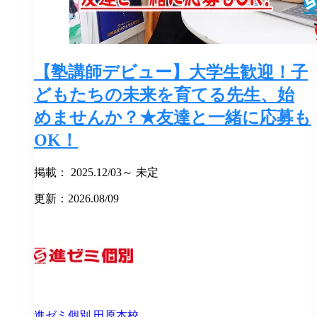
【塾講師デビュー】大学生歓迎！子
どもたちの未来を育てる先生、始
めませんか？★友達と一緒に応募も
OK！
掲載： 2025.12/03～ 未定
更新：2026.08/09
進ゼミ個別
田原本校