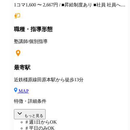
1コマ1,600 〜 2,667円 / ■昇給制度あり ■社員 社員への
ステップアップも可能です アルバイトから社員にな
り、活躍している人が多数います♪ ■受動喫煙対策 敷
地内禁煙 ■扶養控除内勤務可能 ■各種社会保険完備(加
職種・指導形態
入要件満たした方)
塾講師/個別指導
最寄駅
近鉄橿原線田原本駅から徒歩13分
MAP
特徴・詳細条件
もっと見る
# 週1日からOK
# 平日のみOK