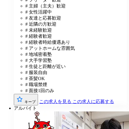
# 主婦（主夫）歓迎
# 女性活躍中
# 友達と応募歓迎
# 近隣の方歓迎
# 未経験歓迎
# 経験者歓迎
# 経験者時給優遇あり
# アットホームな雰囲気
# 地域密着塾
# 大手学習塾
# 生徒と距離が近い
# 服装自由
# 茶髪OK
# 職場禁煙
# 面接1回のみ
この求人を見る
この求人に応募する
キープ
アルバイト