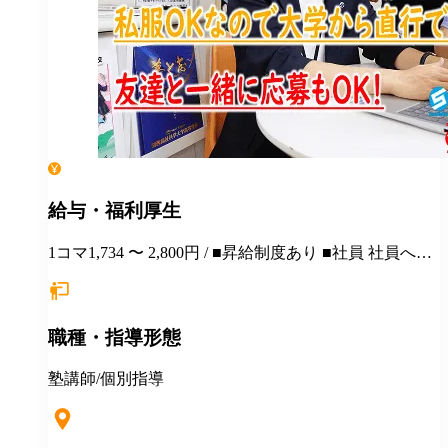
給与・福利厚生
1コマ1,734 〜 2,800円 / ■昇給制度あり ■社員 社員への
ステップアップも可能です アルバイトから社員にな
り、活躍している人が多数います♪ ■受動喫煙対策 敷
地内禁煙 ■扶養控除内勤務可能 ■各種社会保険完備(加
職種・指導形態
入要件満たした方)
塾講師/個別指導