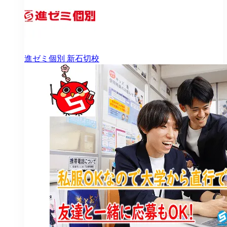
進ゼミ個別
新石切校