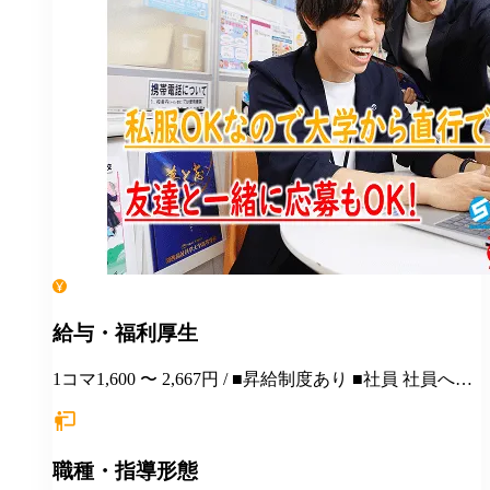
給与・福利厚生
1コマ1,600 〜 2,667円 / ■昇給制度あり ■社員 社員への
ステップアップも可能です アルバイトから社員にな
り、活躍している人が多数います♪ ■受動喫煙対策 敷
地内禁煙 ■扶養控除内勤務可能 ■各種社会保険完備(加
職種・指導形態
入要件満たした方)