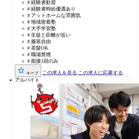
# 経験者歓迎
# 経験者時給優遇あり
# アットホームな雰囲気
# 地域密着塾
# 大手学習塾
# 生徒と距離が近い
# 服装自由
# 茶髪OK
# 職場禁煙
# 面接1回のみ
この求人を見る
この求人に応募する
キープ
アルバイト