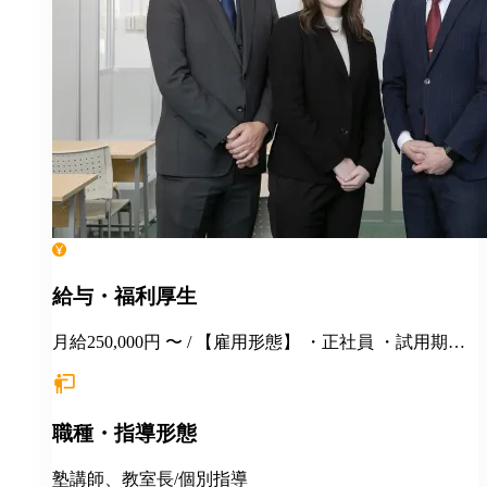
給与・福利厚生
月給250,000円 〜 / 【雇用形態】 ・正社員 ・試用期間6
カ月間あり （未経験者の場合）月給25万円以上 ※
経験・年齢等を考慮し、決定いたします。面接時にぜ
ひアピールしてください！ ※初年度年収想定：330〜
職種・指導形態
400万円（賞与、各種手当込み） ※上記は固定残業代
（37,475円以上/23.06時間）を含みます。教室長配属後
は、給与規定に基づき計算。 ※固定残業代は残業がな
塾講師、教室長/個別指導