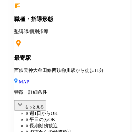
日勤務から応相談 ※授業以外の事務作業・テスト監督
等にも別途お支払いします(規定あり) ＊有給休暇あり
＊マニュアルや動画を使った丁寧な研修あり ＊社割制
職種・指導形態
度あり⇒グループ会社の割引制度が使えます！ ＊産
休・育休制度実績ありで女性も働きやすい ＊各種保険
あり(社会人講師で月87時間以上の勤務がある方が対
塾講師/個別指導
象)
最寄駅
西鉄天神大牟田線西鉄柳川駅から徒歩11分
MAP
特徴・詳細条件
もっと見る
# 週1日からOK
# 平日のみOK
# 長期勤務歓迎
# 夕方からの勤務歓迎