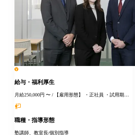
給与・福利厚生
月給250,000円 〜 / 【雇用形態】 ・正社員 ・試用期間6
カ月間あり （未経験者の場合）月給25万円以上 ※
経験・年齢等を考慮し、決定いたします。面接時にぜ
ひアピールしてください！ ※初年度年収想定：330〜
職種・指導形態
400万円（賞与、各種手当込み） ※上記は固定残業代
（37,475円以上/23.06時間）を含みます。教室長配属後
は、給与規定に基づき計算。 ※固定残業代は残業がな
塾講師、教室長/個別指導