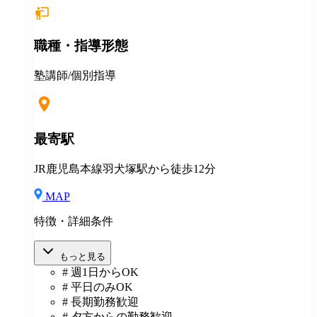
日勤務から応相談 ※授業以外の事務作業・テスト監督
等にも別途お支払いします(規定あり) ＊有給休暇あり
＊マニュアルや動画を使った丁寧な研修あり ＊社割制
職種・指導形態
度あり⇒グループ会社の割引制度が使えます！ ＊産
休・育休制度実績ありで女性も働きやすい ＊各種保険
あり(社会人講師で月87時間以上の勤務がある方が対
塾講師/個別指導
象)
最寄駅
JR鹿児島本線羽犬塚駅から徒歩12分
MAP
特徴・詳細条件
もっと見る
# 週1日からOK
# 平日のみOK
# 長期勤務歓迎
# 夕方からの勤務歓迎