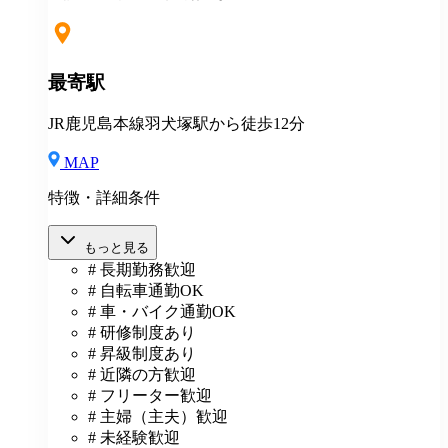
い場合も支給し、超過分は別途支給いたします。 ※教
室長の給与平均：月給33.1万円（2025年実績） ◆賞与
あり（年2回） ◆昇給あり ◆社会保険完備（雇用・労
災・健康・厚生年金） ◆社宅制度 （規定あり） ◆交
最寄駅
通費全額支給（規定あり） ◆社内表彰制度 ◆退職金制
度 ◆再雇用制度 ◆産前産後休暇 ◆育児・介護休業制
JR鹿児島本線羽犬塚駅から徒歩12分
度 ◆車・バイク通勤OK ◆定期健康診断／人間ドッグ
◆保養施設利用可 など
MAP
特徴・詳細条件
もっと見る
# 長期勤務歓迎
# 自転車通勤OK
# 車・バイク通勤OK
# 研修制度あり
# 昇級制度あり
# 近隣の方歓迎
# フリーター歓迎
# 主婦（主夫）歓迎
# 未経験歓迎