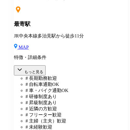
い場合も支給し、超過分は別途支給いたします。 ※教
室長の給与平均：月給33.1万円（2025年実績） ◆賞与
あり（年2回） ◆昇給あり ◆社会保険完備（雇用・労
災・健康・厚生年金） ◆社宅制度 （規定あり） ◆交
最寄駅
通費全額支給（規定あり） ◆社内表彰制度 ◆退職金制
度 ◆再雇用制度 ◆産前産後休暇 ◆育児・介護休業制
JR中央本線多治見駅から徒歩11分
度 ◆車・バイク通勤OK ◆定期健康診断／人間ドッグ
◆保養施設利用可 など
MAP
特徴・詳細条件
もっと見る
# 長期勤務歓迎
# 自転車通勤OK
# 車・バイク通勤OK
# 研修制度あり
# 昇級制度あり
# 近隣の方歓迎
# フリーター歓迎
# 主婦（主夫）歓迎
# 未経験歓迎