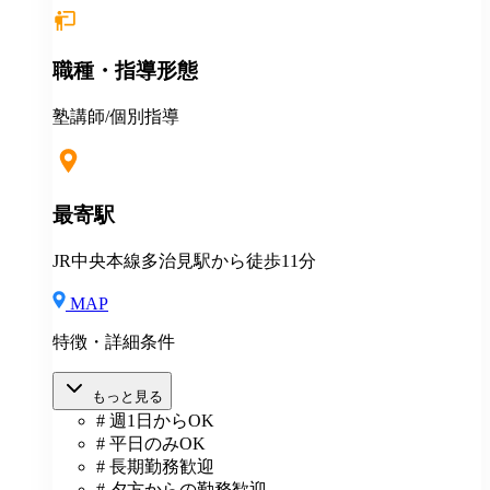
日勤務から応相談 ※授業以外の事務作業・テスト監督
等にも別途お支払いします(規定あり) ＊有給休暇あり
＊マニュアルや動画を使った丁寧な研修あり ＊社割制
職種・指導形態
度あり⇒グループ会社の割引制度が使えます！ ＊産
休・育休制度実績ありで女性も働きやすい ＊各種保険
あり(社会人講師で月87時間以上の勤務がある方が対
塾講師/個別指導
象)
最寄駅
JR中央本線多治見駅から徒歩11分
MAP
特徴・詳細条件
もっと見る
# 週1日からOK
# 平日のみOK
# 長期勤務歓迎
# 夕方からの勤務歓迎