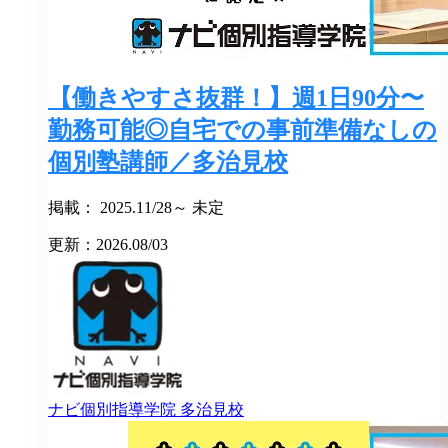
【働きやすさ抜群！】週1日90分〜
勤務可能◎自宅での事前準備なしの
個別塾講師／多治見校
掲載： 2025.11/28～ 未定
更新：2026.08/03
ナビ個別指導学院
多治見校