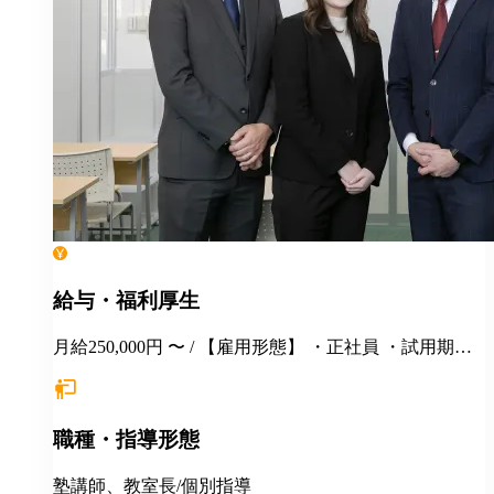
給与・福利厚生
月給250,000円 〜 / 【雇用形態】 ・正社員 ・試用期間6
カ月間あり （未経験者の場合）月給25万円以上 ※
経験・年齢等を考慮し、決定いたします。面接時にぜ
ひアピールしてください！ ※初年度年収想定：330〜
職種・指導形態
400万円（賞与、各種手当込み） ※上記は固定残業代
（37,475円以上/23.06時間）を含みます。教室長配属後
は、給与規定に基づき計算。 ※固定残業代は残業がな
塾講師、教室長/個別指導