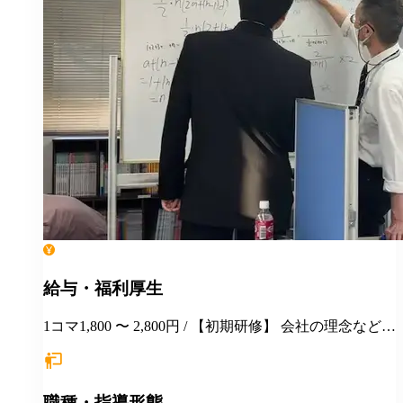
給与・福利厚生
1コマ1,800 〜 2,800円 / 【初期研修】 会社の理念などの
説明 教室使用システムの説明 生徒ファイルや情報の扱
いについて 授業見学 模擬授業 を初期研修として行っ
ていただきます その後は、教室に入りながら経験に応
職種・指導形態
じて研修を行います。 【定期的に行っている研修】 保