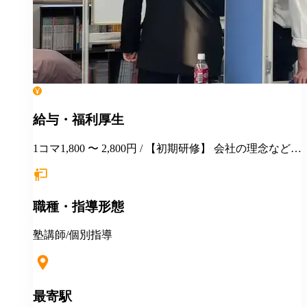
給与・福利厚生
1コマ1,800 〜 2,800円 / 【初期研修】 会社の理念などの
説明 教室使用システムの説明 生徒ファイルや情報の扱
いについて 授業見学 模擬授業 を初期研修として行っ
ていただきます その後は、教室に入りながら経験に応
職種・指導形態
じて研修を行います。 【定期的に行っている研修】 保
護者面談ロープレ研修 →保護者面談マニュアルを使っ
て面談のロープレを行います。社会人としてのマナー
塾講師/個別指導
や対応、進路指導などをロープレを通じて情報の共
有、研鑽を行っています。 【映像授業の講師の皆様に
開放しています】 弊社で扱っている予備校講師の映像
授業を在籍講師に開放しています。 授業力を高めるた
最寄駅
めには、良い授業をたくさん見て実際に教えていくこ