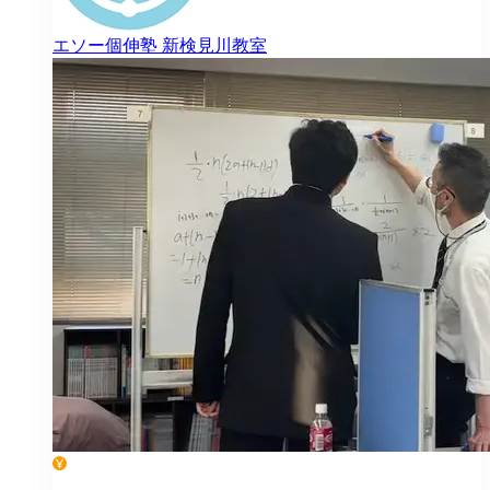
エソー個伸塾
新検見川教室