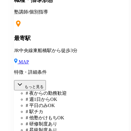
護者面談ロープレ研修 →保護者面談マニュアルを使っ
て面談のロープレを行います。社会人としてのマナー
塾講師/個別指導
や対応、進路指導などをロープレを通じて情報の共
有、研鑽を行っています。 【映像授業の講師の皆様に
開放しています】 弊社で扱っている予備校講師の映像
授業を在籍講師に開放しています。 授業力を高めるた
最寄駅
めには、良い授業をたくさん見て実際に教えていくこ
とを繰り返すことが早いと考えています。
JR中央線東船橋駅から徒歩3分
MAP
特徴・詳細条件
もっと見る
# 夜からの勤務歓迎
# 週1日からOK
# 平日のみOK
# 駅チカ
# 他塾かけもちOK
# 研修制度あり
# 昇級制度あり