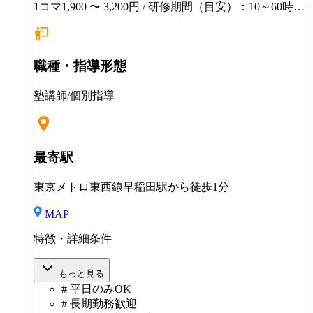
1コマ1,900 〜 3,200円 / 研修期間（目安）：10～60時間
研修時の給与：時給1,230円 研修期間や研修中給与は経
験・能力に応じて変動します。 授業見学から始まり、
模擬授業、実践授業を重ねて講師デビューとなりま
職種・指導形態
す。 研修中も演習の答え合わせや解説を手伝ってもら
ったり、生徒たちに名前や顔を覚えてもらうなど、講
師デビュー後に困らないよう最大限配慮いたします。
塾講師/個別指導
最寄駅
東京メトロ東西線早稲田駅から徒歩1分
MAP
特徴・詳細条件
もっと見る
# 平日のみOK
# 長期勤務歓迎