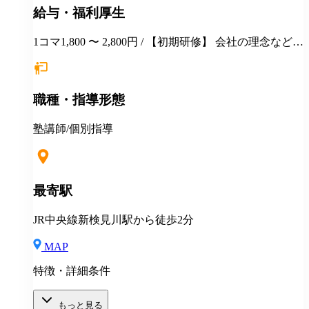
給与・福利厚生
1コマ1,800 〜 2,800円 / 【初期研修】 会社の理念などの
説明 教室使用システムの説明 生徒ファイルや情報の扱
いについて 授業見学 模擬授業 を初期研修として行っ
ていただきます その後は、教室に入りながら経験に応
職種・指導形態
じて研修を行います。 【定期的に行っている研修】 保
護者面談ロープレ研修 →保護者面談マニュアルを使っ
て面談のロープレを行います。社会人としてのマナー
塾講師/個別指導
や対応、進路指導などをロープレを通じて情報の共
有、研鑽を行っています。 【映像授業の講師の皆様に
開放しています】 弊社で扱っている予備校講師の映像
授業を在籍講師に開放しています。 授業力を高めるた
最寄駅
めには、良い授業をたくさん見て実際に教えていくこ
とを繰り返すことが早いと考えています。
JR中央線新検見川駅から徒歩2分
MAP
特徴・詳細条件
もっと見る