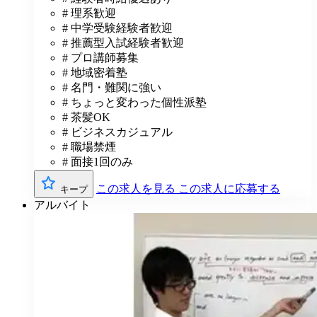
# 理系歓迎
# 中学受験経験者歓迎
# 推薦型入試経験者歓迎
# プロ講師募集
# 地域密着塾
# 名門・難関に強い
# ちょっと変わった個性派塾
# 茶髪OK
# ビジネスカジュアル
# 職場禁煙
# 面接1回のみ
この求人を見る
この求人に応募する
キープ
アルバイト