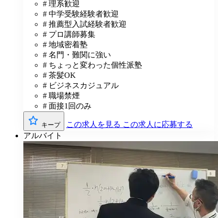
# 理系歓迎
# 中学受験経験者歓迎
# 推薦型入試経験者歓迎
# プロ講師募集
# 地域密着塾
# 名門・難関に強い
# ちょっと変わった個性派塾
# 茶髪OK
# ビジネスカジュアル
# 職場禁煙
# 面接1回のみ
この求人を見る
この求人に応募する
キープ
アルバイト