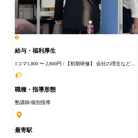
給与・福利厚生
1コマ1,800 〜 2,800円 / 【初期研修】 会社の理念などの
説明 教室使用システムの説明 生徒ファイルや情報の扱
いについて 授業見学 模擬授業 を初期研修として行っ
ていただきます その後は、教室に入りながら経験に応
職種・指導形態
じて研修を行います。 【定期的に行っている研修】 保
護者面談ロープレ研修 →保護者面談マニュアルを使っ
て面談のロープレを行います。社会人としてのマナー
塾講師/個別指導
や対応、進路指導などをロープレを通じて情報の共
有、研鑽を行っています。 【映像授業の講師の皆様に
開放しています】 弊社で扱っている予備校講師の映像
授業を在籍講師に開放しています。 授業力を高めるた
最寄駅
めには、良い授業をたくさん見て実際に教えていくこ