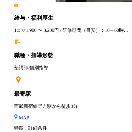
給与・福利厚生
1コマ1,900 〜 3,200円 / 研修期間（目安）：10～60時間
研修時の給与：時給1,230円 研修期間や研修中給与は経
験・能力に応じて変動します。 授業見学から始まり、
模擬授業、実践授業を重ねて講師デビューとなりま
職種・指導形態
す。 研修中も演習の答え合わせや解説を手伝ってもら
ったり、生徒たちに名前や顔を覚えてもらうなど、講
師デビュー後に困らないよう最大限配慮いたします。
塾講師/個別指導
最寄駅
西武新宿線野方駅から徒歩3分
MAP
特徴・詳細条件