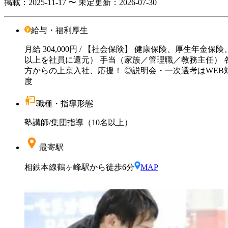
掲載：
2025-11-17 〜 未定
更新：
2026-07-30
給与・福利厚生
月給
304,000円
/ 【社会保険】 健康保険、厚生年金保険
以上を社員に還元） 手当（家族／管理職／教務主任） 各
方からの上京入社、応援！ ◎説明会・一次選考はWEB対
度
職種・指導形態
塾講師
/
集団指導（10名以上）
最寄駅
相鉄本線鶴ヶ峰駅から徒歩6分
MAP