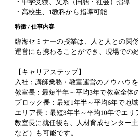
・中学受験、文系（国語・社会）指導

・高校生、1教科から指導可能
特徴 / 仕事内容
臨海セミナーの授業は、人と人との関
運営にも携わることができ、現場での経
【キャリアステップ】

入社：講師業務・教室運営のノウハウを
教室長：最短半年～平均3年で教室全体
ブロック長：最短1年半～平均6年で地域
エリア長：最短3年半～平均10年でエリ
教室長に就任後も、人材育成センター
など）も可能です。
