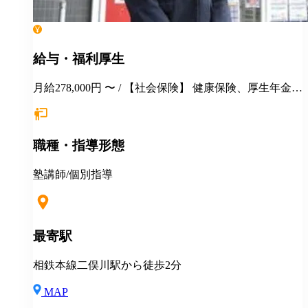
給与・福利厚生
月給278,000円 〜 / 【社会保険】 健康保険、厚生年金保
険、雇用保険、労災保険 【福利厚生】 季節講習 各種
報奨金制度 交通費支給 社保完備 手当（家族／管理職
／教務主任） 各種優待・割引 各種教育・研修 健康診
職種・指導形態
断 長短貸付 再雇用制度 永年勤続表彰 ＊引越しを伴う
場合 住居の斡旋 引越し費用の一部補助（35万円迄）
住宅手当月1万円一律支給 その他補助金制度
塾講師/個別指導
最寄駅
相鉄本線二俣川駅から徒歩2分
MAP