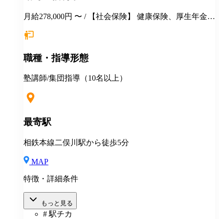
月給278,000円 〜 / 【社会保険】 健康保険、厚生年金保
険、雇用保険、労災保険 【福利厚生】 ■永年勤続表彰
■季節講習報奨金 ■各種優待、割引 ■健康診断 ■長短貸
付 ■各種教育・研修制度 ■定年制度（60歳迄） ■再雇
職種・指導形態
用制度 ＜＜地方からの応募も大歓迎！＞＞ ◎説明会・
一次選考はWEB対応可！ ◎引越しを伴う場合は・・・
・住居の斡旋 ・引越し費用一部補助（25～35万円迄）
塾講師/集団指導（10名以上）
◎その他補助金制度あり
最寄駅
相鉄本線二俣川駅から徒歩5分
MAP
特徴・詳細条件
もっと見る
# 駅チカ