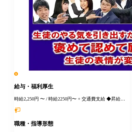
給与・福利厚生
時給2,250円 〜 / 時給2250円〜 + 交通費支給 ◆昇給あ
り ※上記時給は小学5～6年生を担当した場合(小学4年
生以下は別時給) ≪手当支給あり≫ ◆授業外手当(当社
規定)も支給 ◆事前研修は1回(60分程度)につき 研修参
職種・指導形態
加御礼として1500円支給