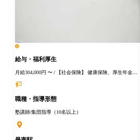
給与・福利厚生
月給304,000円 〜 / 【社会保険】 健康保険、厚生年金保
険、雇用保険、労災保険 【福利厚生】 ■永年勤続表彰
■季節講習報奨金 ■各種優待、割引 ■健康診断 ■長短貸
付 ■各種教育・研修制度 ■定年制度（60歳迄） ■再雇
職種・指導形態
用制度 ＜＜地方からの応募も大歓迎！＞＞ ◎説明会・
一次選考はWEB対応可！ ◎引越しを伴う場合は・・・
・住居の斡旋 ・引越し費用一部補助（25～35万円迄）
塾講師/集団指導（10名以上）
◎その他補助金制度あり
最寄駅