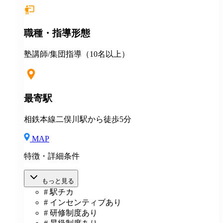
険、雇用保険、労災保険 【福利厚生】 ■永年勤続表彰
■季節講習報奨金 ■各種優待、割引 ■健康診断 ■長短貸
付 ■各種教育・研修制度 ■定年制度（60歳迄） ■再雇
職種・指導形態
用制度 ＜＜地方からの応募も大歓迎！＞＞ ◎説明会・
一次選考はWEB対応可！ ◎引越しを伴う場合は・・・
・住居の斡旋 ・引越し費用一部補助（25～35万円迄）
塾講師/集団指導（10名以上）
◎その他補助金制度あり
最寄駅
相鉄本線二俣川駅から徒歩5分
MAP
特徴・詳細条件
もっと見る
# 駅チカ
# インセンティブあり
# 研修制度あり