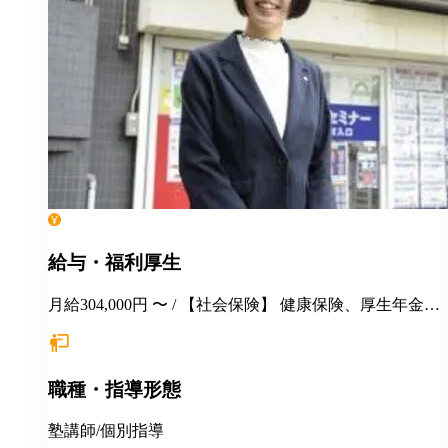
給与・福利厚生
月給304,000円 〜 / 【社会保険】 健康保険、厚生年金保
険、雇用保険、労災保険 【福利厚生】 季節講習 各種
報奨金制度 交通費支給 社保完備 手当（家族／管理職
／教務主任） 各種優待・割引 各種教育・研修 健康診
職種・指導形態
断 長短貸付 再雇用制度 永年勤続表彰 ＊引越しを伴う
場合 住居の斡旋 引越し費用の一部補助（35万円迄）
住宅手当月1万円一律支給 その他補助金制度
塾講師/個別指導