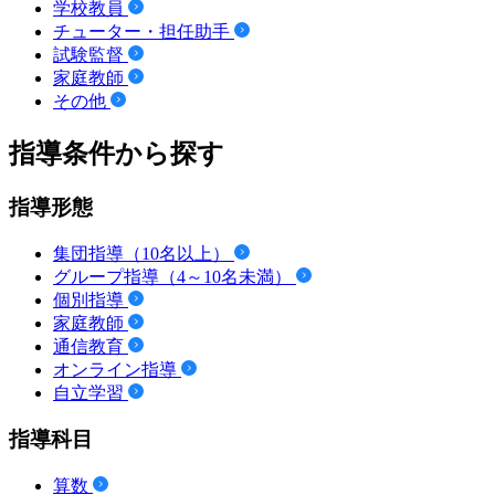
学校教員
チューター・担任助手
試験監督
家庭教師
その他
指導条件から探す
指導形態
集団指導（10名以上）
グループ指導（4～10名未満）
個別指導
家庭教師
通信教育
オンライン指導
自立学習
指導科目
算数