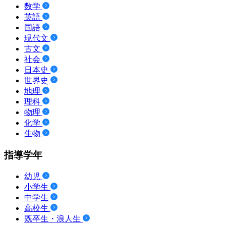
数学
英語
国語
現代文
古文
社会
日本史
世界史
地理
理科
物理
化学
生物
指導学年
幼児
小学生
中学生
高校生
既卒生・浪人生