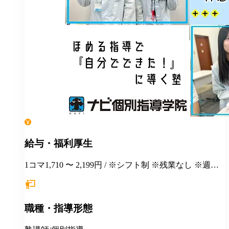
給与・福利厚生
1コマ1,710 〜 2,199円 / ※シフト制 ※残業なし ※週１
日勤務から応相談 ※授業以外の事務作業・テスト監督
等にも別途お支払いします(規定あり) ＊有給休暇あり
＊マニュアルや動画を使った丁寧な研修あり ＊社割制
職種・指導形態
度あり⇒グループ会社の割引制度が使えます！ ＊産
休・育休制度実績ありで女性も働きやすい ＊各種保険