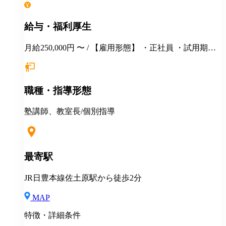
給与・福利厚生
月給250,000円 〜 / 【雇用形態】 ・正社員 ・試用期間6
カ月間あり （未経験者の場合）月給25万円以上 ※
経験・年齢等を考慮し、決定いたします。面接時にぜ
ひアピールしてください！ ※初年度年収想定：330〜
職種・指導形態
400万円（賞与、各種手当込み） ※上記は固定残業代
（37,475円以上/23.06時間）を含みます。教室長配属後
は、給与規定に基づき計算。 ※固定残業代は残業がな
塾講師、教室長/個別指導
い場合も支給し、超過分は別途支給いたします。 ※教
室長の給与平均：月給33.1万円（2025年実績） ◆賞与
あり（年2回） ◆昇給あり ◆社会保険完備（雇用・労
災・健康・厚生年金） ◆社宅制度 （規定あり） ◆交
最寄駅
通費全額支給（規定あり） ◆社内表彰制度 ◆退職金制
度 ◆再雇用制度 ◆産前産後休暇 ◆育児・介護休業制
JR日豊本線佐土原駅から徒歩2分
度 ◆車・バイク通勤OK ◆定期健康診断／人間ドッグ
◆保養施設利用可 など
MAP
特徴・詳細条件