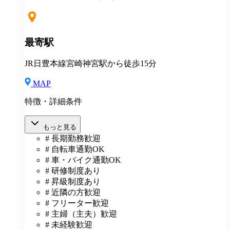
い場合も支給し、超過分は別途支給いたします。 ※教
室長の給与平均：月給33.1万円（2025年実績） ◆賞与
あり（年2回） ◆昇給あり ◆社会保険完備（雇用・労
災・健康・厚生年金） ◆社宅制度 （規定あり） ◆交
最寄駅
通費全額支給（規定あり） ◆社内表彰制度 ◆退職金制
度 ◆再雇用制度 ◆産前産後休暇 ◆育児・介護休業制
JR日豊本線宮崎神宮駅から徒歩15分
度 ◆車・バイク通勤OK ◆定期健康診断／人間ドッグ
◆保養施設利用可 など
MAP
特徴・詳細条件
もっと見る
# 長期勤務歓迎
# 自転車通勤OK
# 車・バイク通勤OK
# 研修制度あり
# 昇級制度あり
# 近隣の方歓迎
# フリーター歓迎
# 主婦（主夫）歓迎
# 未経験歓迎