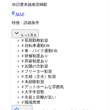
度 ◆再雇用制度 ◆産前産後休暇 ◆育児・介護休業制
JR日豊本線南宮崎駅
度 ◆車・バイク通勤OK ◆定期健康診断／人間ドッグ
◆保養施設利用可 など
MAP
特徴・詳細条件
もっと見る
# 長期勤務歓迎
# 自転車通勤OK
# 車・バイク通勤OK
# 研修制度あり
# 昇級制度あり
# 近隣の方歓迎
# フリーター歓迎
# 主婦（主夫）歓迎
# 未経験歓迎
# アットホームな雰囲気
# 大手学習塾
# 生徒と距離が近い
# 職場禁煙