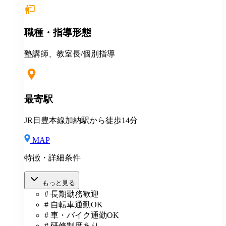
カ月間あり （未経験者の場合）月給25万円以上 ※
経験・年齢等を考慮し、決定いたします。面接時にぜ
ひアピールしてください！ ※初年度年収想定：330〜
職種・指導形態
400万円（賞与、各種手当込み） ※上記は固定残業代
（37,475円以上/23.06時間）を含みます。教室長配属後
は、給与規定に基づき計算。 ※固定残業代は残業がな
塾講師、教室長/個別指導
い場合も支給し、超過分は別途支給いたします。 ※教
室長の給与平均：月給33.1万円（2025年実績） ◆賞与
あり（年2回） ◆昇給あり ◆社会保険完備（雇用・労
災・健康・厚生年金） ◆社宅制度 （規定あり） ◆交
最寄駅
通費全額支給（規定あり） ◆社内表彰制度 ◆退職金制
度 ◆再雇用制度 ◆産前産後休暇 ◆育児・介護休業制
JR日豊本線加納駅から徒歩14分
度 ◆車・バイク通勤OK ◆定期健康診断／人間ドッグ
◆保養施設利用可 など
MAP
特徴・詳細条件
もっと見る
# 長期勤務歓迎
# 自転車通勤OK
# 車・バイク通勤OK
# 研修制度あり