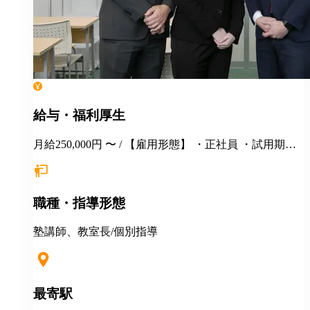
給与・福利厚生
月給250,000円 〜 / 【雇用形態】 ・正社員 ・試用期間6
カ月間あり （未経験者の場合）月給25万円以上 ※
経験・年齢等を考慮し、決定いたします。面接時にぜ
ひアピールしてください！ ※初年度年収想定：330〜
職種・指導形態
400万円（賞与、各種手当込み） ※上記は固定残業代
（37,475円以上/23.06時間）を含みます。教室長配属後
は、給与規定に基づき計算。 ※固定残業代は残業がな
塾講師、教室長/個別指導
い場合も支給し、超過分は別途支給いたします。 ※教
室長の給与平均：月給33.1万円（2025年実績） ◆賞与
あり（年2回） ◆昇給あり ◆社会保険完備（雇用・労
災・健康・厚生年金） ◆社宅制度 （規定あり） ◆交
最寄駅
通費全額支給（規定あり） ◆社内表彰制度 ◆退職金制