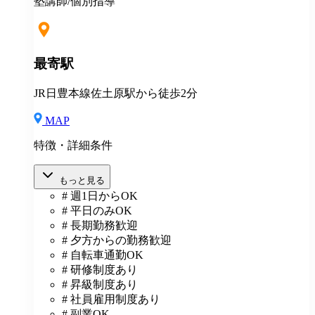
あり(社会人講師で月87時間以上の勤務がある方が対
塾講師/個別指導
象)
最寄駅
JR日豊本線佐土原駅から徒歩2分
MAP
特徴・詳細条件
もっと見る
# 週1日からOK
# 平日のみOK
# 長期勤務歓迎
# 夕方からの勤務歓迎
# 自転車通勤OK
# 研修制度あり
# 昇級制度あり
# 社員雇用制度あり
# 副業OK