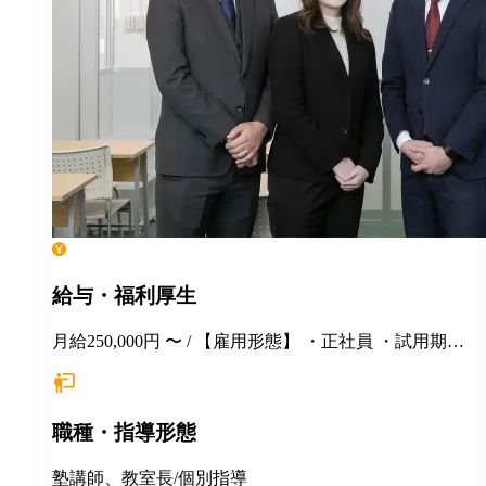
給与・福利厚生
月給250,000円 〜 / 【雇用形態】 ・正社員 ・試用期間6
カ月間あり （未経験者の場合）月給25万円以上 ※
経験・年齢等を考慮し、決定いたします。面接時にぜ
ひアピールしてください！ ※初年度年収想定：330〜
職種・指導形態
400万円（賞与、各種手当込み） ※上記は固定残業代
（37,475円以上/23.06時間）を含みます。教室長配属後
は、給与規定に基づき計算。 ※固定残業代は残業がな
塾講師、教室長/個別指導