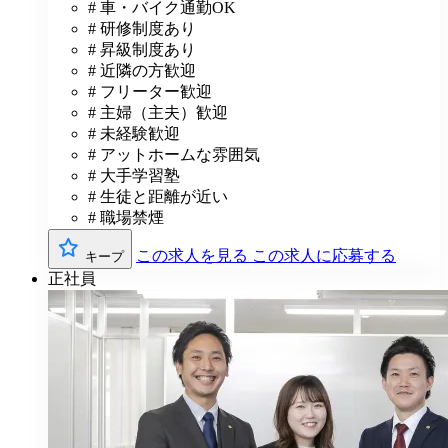
# 車・バイク通勤OK
# 研修制度あり
# 昇級制度あり
# 近隣の方歓迎
# フリーター歓迎
# 主婦（主夫）歓迎
# 未経験歓迎
# アットホームな雰囲気
# 大手学習塾
# 生徒と距離が近い
# 職場禁煙
この求人を見る
この求人に応募する
キープ
正社員