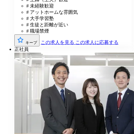
# 未経験歓迎
# アットホームな雰囲気
# 大手学習塾
# 生徒と距離が近い
# 職場禁煙
この求人を見る
この求人に応募する
キープ
正社員