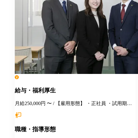
給与・福利厚生
月給250,000円 〜 / 【雇用形態】 ・正社員 ・試用期間6
カ月間あり （未経験者の場合）月給25万円以上 ※
経験・年齢等を考慮し、決定いたします。面接時にぜ
ひアピールしてください！ ※初年度年収想定：330〜
職種・指導形態
400万円（賞与、各種手当込み） ※上記は固定残業代
（37,475円以上/23.06時間）を含みます。教室長配属後