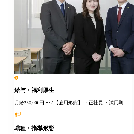
給与・福利厚生
月給250,000円 〜 / 【雇用形態】 ・正社員 ・試用期間6
カ月間あり （未経験者の場合）月給25万円以上 ※
経験・年齢等を考慮し、決定いたします。面接時にぜ
ひアピールしてください！ ※初年度年収想定：330〜
職種・指導形態
400万円（賞与、各種手当込み） ※上記は固定残業代