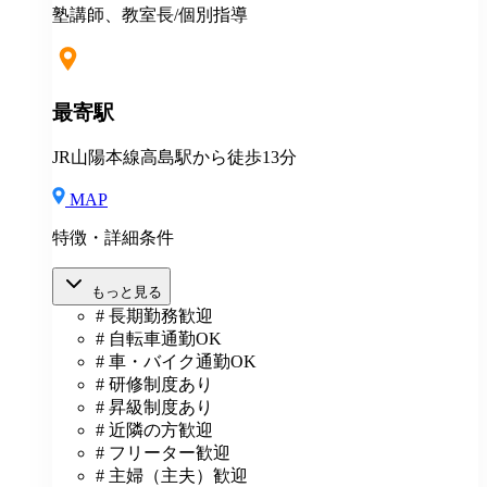
は、給与規定に基づき計算。 ※固定残業代は残業がな
塾講師、教室長/個別指導
い場合も支給し、超過分は別途支給いたします。 ※教
室長の給与平均：月給33.1万円（2025年実績） ◆賞与
あり（年2回） ◆昇給あり ◆社会保険完備（雇用・労
災・健康・厚生年金） ◆社宅制度 （規定あり） ◆交
最寄駅
通費全額支給（規定あり） ◆社内表彰制度 ◆退職金制
度 ◆再雇用制度 ◆産前産後休暇 ◆育児・介護休業制
JR山陽本線高島駅から徒歩13分
度 ◆車・バイク通勤OK ◆定期健康診断／人間ドッグ
◆保養施設利用可 など
MAP
特徴・詳細条件
もっと見る
# 長期勤務歓迎
# 自転車通勤OK
# 車・バイク通勤OK
# 研修制度あり
# 昇級制度あり
# 近隣の方歓迎
# フリーター歓迎
# 主婦（主夫）歓迎