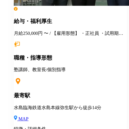
給与・福利厚生
月給250,000円 〜 / 【雇用形態】 ・正社員 ・試用期間6
カ月間あり （未経験者の場合）月給25万円以上 ※
経験・年齢等を考慮し、決定いたします。面接時にぜ
ひアピールしてください！ ※初年度年収想定：330〜
職種・指導形態
400万円（賞与、各種手当込み） ※上記は固定残業代
（37,475円以上/23.06時間）を含みます。教室長配属後
は、給与規定に基づき計算。 ※固定残業代は残業がな
塾講師、教室長/個別指導
い場合も支給し、超過分は別途支給いたします。 ※教
室長の給与平均：月給33.1万円（2025年実績） ◆賞与
あり（年2回） ◆昇給あり ◆社会保険完備（雇用・労
災・健康・厚生年金） ◆社宅制度 （規定あり） ◆交
最寄駅
通費全額支給（規定あり） ◆社内表彰制度 ◆退職金制
度 ◆再雇用制度 ◆産前産後休暇 ◆育児・介護休業制
水島臨海鉄道水島本線弥生駅から徒歩14分
度 ◆車・バイク通勤OK ◆定期健康診断／人間ドッグ
◆保養施設利用可 など
MAP
特徴・詳細条件