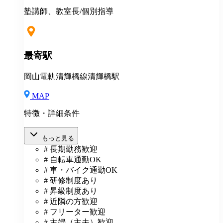
（37,475円以上/23.06時間）を含みます。教室長配属後
は、給与規定に基づき計算。 ※固定残業代は残業がな
塾講師、教室長/個別指導
い場合も支給し、超過分は別途支給いたします。 ※教
室長の給与平均：月給33.1万円（2025年実績） ◆賞与
あり（年2回） ◆昇給あり ◆社会保険完備（雇用・労
災・健康・厚生年金） ◆社宅制度 （規定あり） ◆交
最寄駅
通費全額支給（規定あり） ◆社内表彰制度 ◆退職金制
度 ◆再雇用制度 ◆産前産後休暇 ◆育児・介護休業制
岡山電軌清輝橋線清輝橋駅
度 ◆車・バイク通勤OK ◆定期健康診断／人間ドッグ
◆保養施設利用可 など
MAP
特徴・詳細条件
もっと見る
# 長期勤務歓迎
# 自転車通勤OK
# 車・バイク通勤OK
# 研修制度あり
# 昇級制度あり
# 近隣の方歓迎
# フリーター歓迎
# 主婦（主夫）歓迎