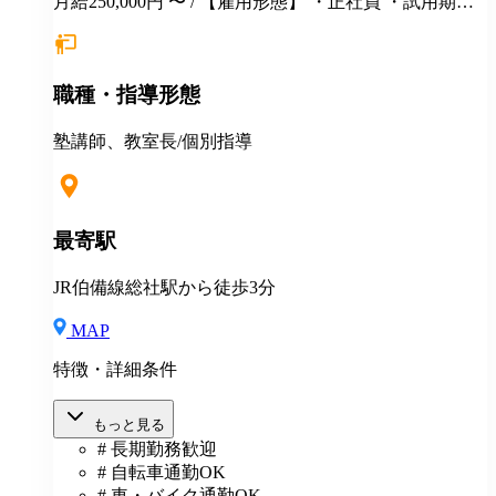
月給250,000円 〜 / 【雇用形態】 ・正社員 ・試用期間6
カ月間あり （未経験者の場合）月給25万円以上 ※
経験・年齢等を考慮し、決定いたします。面接時にぜ
ひアピールしてください！ ※初年度年収想定：330〜
職種・指導形態
400万円（賞与、各種手当込み） ※上記は固定残業代
（37,475円以上/23.06時間）を含みます。教室長配属後
は、給与規定に基づき計算。 ※固定残業代は残業がな
塾講師、教室長/個別指導
い場合も支給し、超過分は別途支給いたします。 ※教
室長の給与平均：月給33.1万円（2025年実績） ◆賞与
あり（年2回） ◆昇給あり ◆社会保険完備（雇用・労
災・健康・厚生年金） ◆社宅制度 （規定あり） ◆交
最寄駅
通費全額支給（規定あり） ◆社内表彰制度 ◆退職金制
度 ◆再雇用制度 ◆産前産後休暇 ◆育児・介護休業制
JR伯備線総社駅から徒歩3分
度 ◆車・バイク通勤OK ◆定期健康診断／人間ドッグ
◆保養施設利用可 など
MAP
特徴・詳細条件
もっと見る
# 長期勤務歓迎
# 自転車通勤OK
# 車・バイク通勤OK