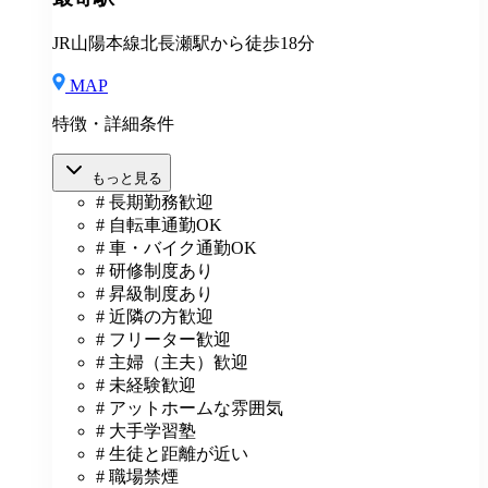
通費全額支給（規定あり） ◆社内表彰制度 ◆退職金制
度 ◆再雇用制度 ◆産前産後休暇 ◆育児・介護休業制
JR山陽本線北長瀬駅から徒歩18分
度 ◆車・バイク通勤OK ◆定期健康診断／人間ドッグ
◆保養施設利用可 など
MAP
特徴・詳細条件
もっと見る
# 長期勤務歓迎
# 自転車通勤OK
# 車・バイク通勤OK
# 研修制度あり
# 昇級制度あり
# 近隣の方歓迎
# フリーター歓迎
# 主婦（主夫）歓迎
# 未経験歓迎
# アットホームな雰囲気
# 大手学習塾
# 生徒と距離が近い
# 職場禁煙