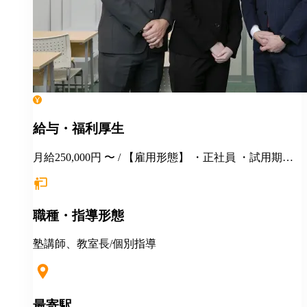
給与・福利厚生
月給250,000円 〜 / 【雇用形態】 ・正社員 ・試用期間6
カ月間あり （未経験者の場合）月給25万円以上 ※
経験・年齢等を考慮し、決定いたします。面接時にぜ
ひアピールしてください！ ※初年度年収想定：330〜
職種・指導形態
400万円（賞与、各種手当込み） ※上記は固定残業代
（37,475円以上/23.06時間）を含みます。教室長配属後
は、給与規定に基づき計算。 ※固定残業代は残業がな
塾講師、教室長/個別指導
い場合も支給し、超過分は別途支給いたします。 ※教
室長の給与平均：月給33.1万円（2025年実績） ◆賞与
あり（年2回） ◆昇給あり ◆社会保険完備（雇用・労
災・健康・厚生年金） ◆社宅制度 （規定あり） ◆交
最寄駅