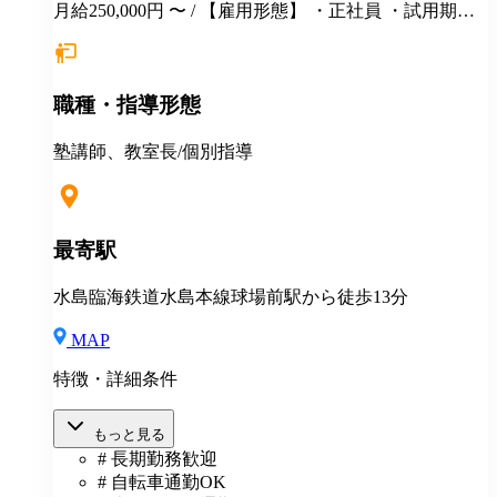
月給250,000円 〜 / 【雇用形態】 ・正社員 ・試用期間6
カ月間あり （未経験者の場合）月給25万円以上 ※
経験・年齢等を考慮し、決定いたします。面接時にぜ
ひアピールしてください！ ※初年度年収想定：330〜
職種・指導形態
400万円（賞与、各種手当込み） ※上記は固定残業代
（37,475円以上/23.06時間）を含みます。教室長配属後
は、給与規定に基づき計算。 ※固定残業代は残業がな
塾講師、教室長/個別指導
い場合も支給し、超過分は別途支給いたします。 ※教
室長の給与平均：月給33.1万円（2025年実績） ◆賞与
あり（年2回） ◆昇給あり ◆社会保険完備（雇用・労
災・健康・厚生年金） ◆社宅制度 （規定あり） ◆交
最寄駅
通費全額支給（規定あり） ◆社内表彰制度 ◆退職金制
度 ◆再雇用制度 ◆産前産後休暇 ◆育児・介護休業制
水島臨海鉄道水島本線球場前駅から徒歩13分
度 ◆車・バイク通勤OK ◆定期健康診断／人間ドッグ
◆保養施設利用可 など
MAP
特徴・詳細条件
もっと見る
# 長期勤務歓迎
# 自転車通勤OK