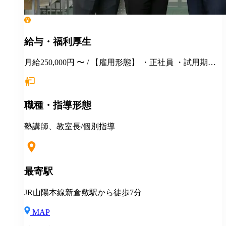
給与・福利厚生
月給250,000円 〜 / 【雇用形態】 ・正社員 ・試用期間6
カ月間あり （未経験者の場合）月給25万円以上 ※
経験・年齢等を考慮し、決定いたします。面接時にぜ
ひアピールしてください！ ※初年度年収想定：330〜
職種・指導形態
400万円（賞与、各種手当込み） ※上記は固定残業代
（37,475円以上/23.06時間）を含みます。教室長配属後
は、給与規定に基づき計算。 ※固定残業代は残業がな
塾講師、教室長/個別指導
い場合も支給し、超過分は別途支給いたします。 ※教
室長の給与平均：月給33.1万円（2025年実績） ◆賞与
あり（年2回） ◆昇給あり ◆社会保険完備（雇用・労
災・健康・厚生年金） ◆社宅制度 （規定あり） ◆交
最寄駅
通費全額支給（規定あり） ◆社内表彰制度 ◆退職金制
度 ◆再雇用制度 ◆産前産後休暇 ◆育児・介護休業制
JR山陽本線新倉敷駅から徒歩7分
度 ◆車・バイク通勤OK ◆定期健康診断／人間ドッグ
◆保養施設利用可 など
MAP