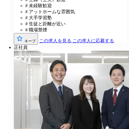
# 未経験歓迎
# アットホームな雰囲気
# 大手学習塾
# 生徒と距離が近い
# 職場禁煙
この求人を見る
この求人に応募する
キープ
正社員