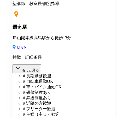
は、給与規定に基づき計算。 ※固定残業代は残業がな
塾講師、教室長/個別指導
い場合も支給し、超過分は別途支給いたします。 ※教
室長の給与平均：月給33.1万円（2025年実績） ◆賞与
あり（年2回） ◆昇給あり ◆社会保険完備（雇用・労
災・健康・厚生年金） ◆社宅制度 （規定あり） ◆交
最寄駅
通費全額支給（規定あり） ◆社内表彰制度 ◆退職金制
度 ◆再雇用制度 ◆産前産後休暇 ◆育児・介護休業制
JR山陽本線高島駅から徒歩13分
度 ◆車・バイク通勤OK ◆定期健康診断／人間ドッグ
◆保養施設利用可 など
MAP
特徴・詳細条件
もっと見る
# 長期勤務歓迎
# 自転車通勤OK
# 車・バイク通勤OK
# 研修制度あり
# 昇級制度あり
# 近隣の方歓迎
# フリーター歓迎
# 主婦（主夫）歓迎