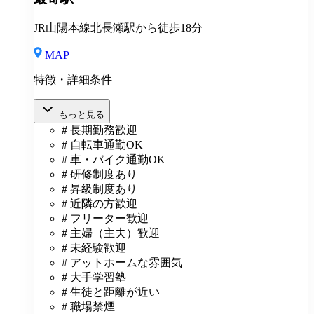
通費全額支給（規定あり） ◆社内表彰制度 ◆退職金制
度 ◆再雇用制度 ◆産前産後休暇 ◆育児・介護休業制
JR山陽本線北長瀬駅から徒歩18分
度 ◆車・バイク通勤OK ◆定期健康診断／人間ドッグ
◆保養施設利用可 など
MAP
特徴・詳細条件
もっと見る
# 長期勤務歓迎
# 自転車通勤OK
# 車・バイク通勤OK
# 研修制度あり
# 昇級制度あり
# 近隣の方歓迎
# フリーター歓迎
# 主婦（主夫）歓迎
# 未経験歓迎
# アットホームな雰囲気
# 大手学習塾
# 生徒と距離が近い
# 職場禁煙