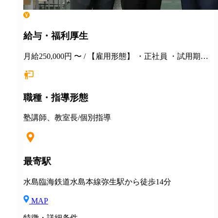
給与・福利厚生
月給250,000円 〜 / 【雇用形態】 ・正社員 ・試用期間6
カ月間あり （未経験者の場合）月給25万円以上 ※
経験・年齢等を考慮し、決定いたします。面接時にぜ
ひアピールしてください！ ※初年度年収想定：330〜
職種・指導形態
400万円（賞与、各種手当込み） ※上記は固定残業代
（37,475円以上/23.06時間）を含みます。教室長配属後
は、給与規定に基づき計算。 ※固定残業代は残業がな
塾講師、教室長/個別指導
い場合も支給し、超過分は別途支給いたします。 ※教
室長の給与平均：月給33.1万円（2025年実績） ◆賞与
あり（年2回） ◆昇給あり ◆社会保険完備（雇用・労
災・健康・厚生年金） ◆社宅制度 （規定あり） ◆交
最寄駅
通費全額支給（規定あり） ◆社内表彰制度 ◆退職金制
度 ◆再雇用制度 ◆産前産後休暇 ◆育児・介護休業制
水島臨海鉄道水島本線弥生駅から徒歩14分
度 ◆車・バイク通勤OK ◆定期健康診断／人間ドッグ
◆保養施設利用可 など
MAP
特徴・詳細条件