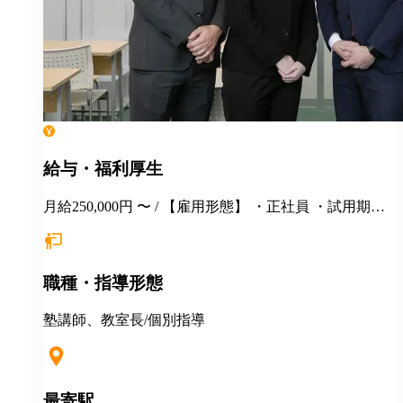
給与・福利厚生
月給250,000円 〜 / 【雇用形態】 ・正社員 ・試用期間6
カ月間あり （未経験者の場合）月給25万円以上 ※
経験・年齢等を考慮し、決定いたします。面接時にぜ
ひアピールしてください！ ※初年度年収想定：330〜
職種・指導形態
400万円（賞与、各種手当込み） ※上記は固定残業代
（37,475円以上/23.06時間）を含みます。教室長配属後
は、給与規定に基づき計算。 ※固定残業代は残業がな
塾講師、教室長/個別指導
い場合も支給し、超過分は別途支給いたします。 ※教
室長の給与平均：月給33.1万円（2025年実績） ◆賞与
あり（年2回） ◆昇給あり ◆社会保険完備（雇用・労
災・健康・厚生年金） ◆社宅制度 （規定あり） ◆交
最寄駅