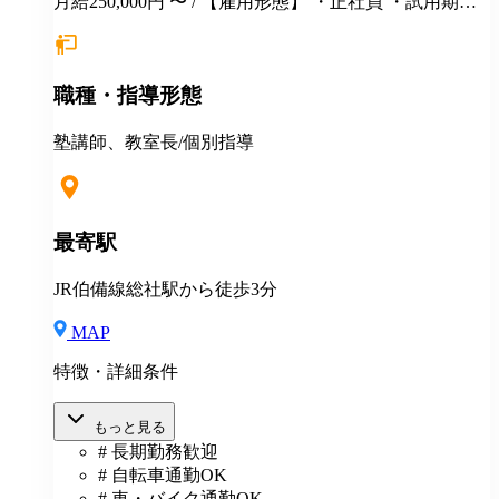
月給250,000円 〜 / 【雇用形態】 ・正社員 ・試用期間6
カ月間あり （未経験者の場合）月給25万円以上 ※
経験・年齢等を考慮し、決定いたします。面接時にぜ
ひアピールしてください！ ※初年度年収想定：330〜
職種・指導形態
400万円（賞与、各種手当込み） ※上記は固定残業代
（37,475円以上/23.06時間）を含みます。教室長配属後
は、給与規定に基づき計算。 ※固定残業代は残業がな
塾講師、教室長/個別指導
い場合も支給し、超過分は別途支給いたします。 ※教
室長の給与平均：月給33.1万円（2025年実績） ◆賞与
あり（年2回） ◆昇給あり ◆社会保険完備（雇用・労
災・健康・厚生年金） ◆社宅制度 （規定あり） ◆交
最寄駅
通費全額支給（規定あり） ◆社内表彰制度 ◆退職金制
度 ◆再雇用制度 ◆産前産後休暇 ◆育児・介護休業制
JR伯備線総社駅から徒歩3分
度 ◆車・バイク通勤OK ◆定期健康診断／人間ドッグ
◆保養施設利用可 など
MAP
特徴・詳細条件
もっと見る
# 長期勤務歓迎
# 自転車通勤OK
# 車・バイク通勤OK