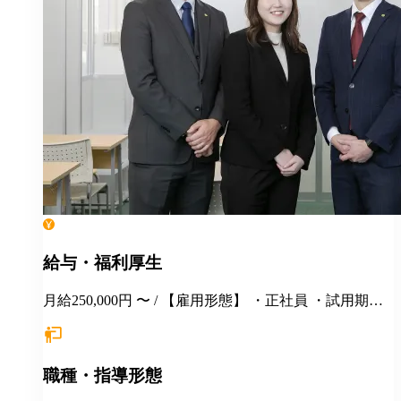
給与・福利厚生
月給250,000円 〜 / 【雇用形態】 ・正社員 ・試用期間6
カ月間あり （未経験者の場合）月給25万円以上 ※
経験・年齢等を考慮し、決定いたします。面接時にぜ
ひアピールしてください！ ※初年度年収想定：330〜
職種・指導形態
400万円（賞与、各種手当込み） ※上記は固定残業代
（37,475円以上/23.06時間）を含みます。教室長配属後