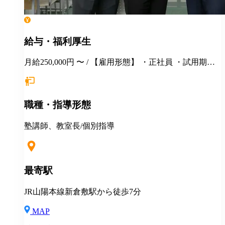
給与・福利厚生
月給250,000円 〜 / 【雇用形態】 ・正社員 ・試用期間6
カ月間あり （未経験者の場合）月給25万円以上 ※
経験・年齢等を考慮し、決定いたします。面接時にぜ
ひアピールしてください！ ※初年度年収想定：330〜
職種・指導形態
400万円（賞与、各種手当込み） ※上記は固定残業代
（37,475円以上/23.06時間）を含みます。教室長配属後
は、給与規定に基づき計算。 ※固定残業代は残業がな
塾講師、教室長/個別指導
い場合も支給し、超過分は別途支給いたします。 ※教
室長の給与平均：月給33.1万円（2025年実績） ◆賞与
あり（年2回） ◆昇給あり ◆社会保険完備（雇用・労
災・健康・厚生年金） ◆社宅制度 （規定あり） ◆交
最寄駅
通費全額支給（規定あり） ◆社内表彰制度 ◆退職金制
度 ◆再雇用制度 ◆産前産後休暇 ◆育児・介護休業制
JR山陽本線新倉敷駅から徒歩7分
度 ◆車・バイク通勤OK ◆定期健康診断／人間ドッグ
◆保養施設利用可 など
MAP