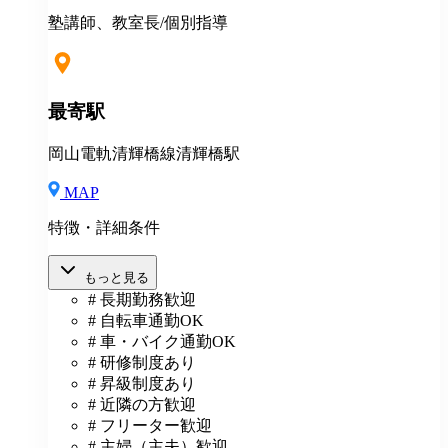
（37,475円以上/23.06時間）を含みます。教室長配属後
は、給与規定に基づき計算。 ※固定残業代は残業がな
塾講師、教室長/個別指導
い場合も支給し、超過分は別途支給いたします。 ※教
室長の給与平均：月給33.1万円（2025年実績） ◆賞与
あり（年2回） ◆昇給あり ◆社会保険完備（雇用・労
災・健康・厚生年金） ◆社宅制度 （規定あり） ◆交
最寄駅
通費全額支給（規定あり） ◆社内表彰制度 ◆退職金制
度 ◆再雇用制度 ◆産前産後休暇 ◆育児・介護休業制
岡山電軌清輝橋線清輝橋駅
度 ◆車・バイク通勤OK ◆定期健康診断／人間ドッグ
◆保養施設利用可 など
MAP
特徴・詳細条件
もっと見る
# 長期勤務歓迎
# 自転車通勤OK
# 車・バイク通勤OK
# 研修制度あり
# 昇級制度あり
# 近隣の方歓迎
# フリーター歓迎
# 主婦（主夫）歓迎