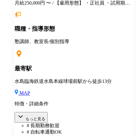
月給250,000円 〜 / 【雇用形態】 ・正社員 ・試用期間6
カ月間あり （未経験者の場合）月給25万円以上 ※
経験・年齢等を考慮し、決定いたします。面接時にぜ
ひアピールしてください！ ※初年度年収想定：330〜
職種・指導形態
400万円（賞与、各種手当込み） ※上記は固定残業代
（37,475円以上/23.06時間）を含みます。教室長配属後
は、給与規定に基づき計算。 ※固定残業代は残業がな
塾講師、教室長/個別指導
い場合も支給し、超過分は別途支給いたします。 ※教
室長の給与平均：月給33.1万円（2025年実績） ◆賞与
あり（年2回） ◆昇給あり ◆社会保険完備（雇用・労
災・健康・厚生年金） ◆社宅制度 （規定あり） ◆交
最寄駅
通費全額支給（規定あり） ◆社内表彰制度 ◆退職金制
度 ◆再雇用制度 ◆産前産後休暇 ◆育児・介護休業制
水島臨海鉄道水島本線球場前駅から徒歩13分
度 ◆車・バイク通勤OK ◆定期健康診断／人間ドッグ
◆保養施設利用可 など
MAP
特徴・詳細条件
もっと見る
# 長期勤務歓迎
# 自転車通勤OK