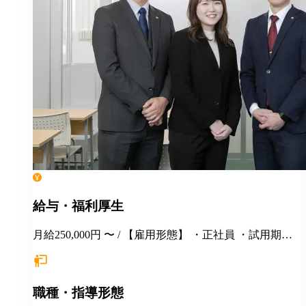
給与・福利厚生
月給250,000円 〜 / 【雇用形態】 ・正社員 ・試用期間6
カ月間あり （未経験者の場合）月給25万円以上 ※
経験・年齢等を考慮し、決定いたします。面接時にぜ
ひアピールしてください！ ※初年度年収想定：330〜
職種・指導形態
400万円（賞与、各種手当込み） ※上記は固定残業代