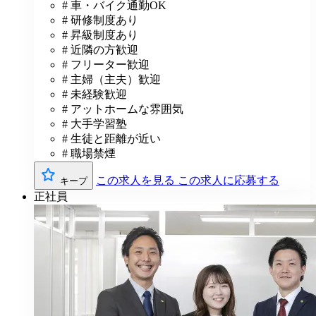
# 車・バイク通勤OK
# 研修制度あり
# 昇級制度あり
# 近隣の方歓迎
# フリーター歓迎
# 主婦（主夫）歓迎
# 未経験歓迎
# アットホームな雰囲気
# 大手学習塾
# 生徒と距離が近い
# 職場禁煙
この求人を見る
この求人に応募する
キープ
正社員