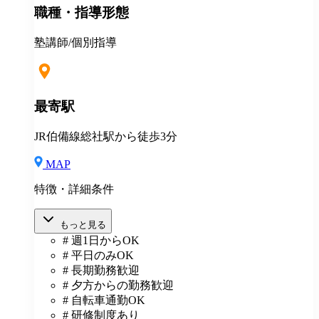
職種・指導形態
度あり⇒グループ会社の割引制度が使えます！ ＊産
休・育休制度実績ありで女性も働きやすい ＊各種保険
あり(社会人講師で月87時間以上の勤務がある方が対
塾講師/個別指導
象)
最寄駅
JR伯備線総社駅から徒歩3分
MAP
特徴・詳細条件
もっと見る
# 週1日からOK
# 平日のみOK
# 長期勤務歓迎
# 夕方からの勤務歓迎
# 自転車通勤OK
# 研修制度あり