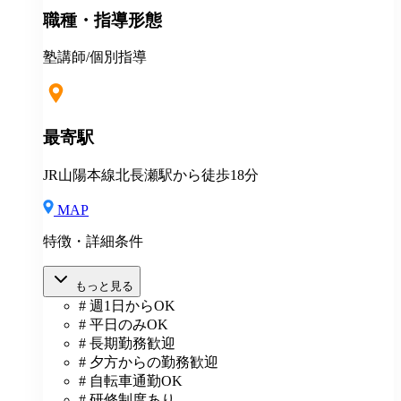
＊マニュアルや動画を使った丁寧な研修あり ＊社割制
職種・指導形態
度あり⇒グループ会社の割引制度が使えます！ ＊産
休・育休制度実績ありで女性も働きやすい ＊各種保険
あり(社会人講師で月87時間以上の勤務がある方が対
塾講師/個別指導
象)
最寄駅
JR山陽本線北長瀬駅から徒歩18分
MAP
特徴・詳細条件
もっと見る
# 週1日からOK
# 平日のみOK
# 長期勤務歓迎
# 夕方からの勤務歓迎
# 自転車通勤OK
# 研修制度あり