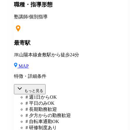
職種・指導形態
度あり⇒グループ会社の割引制度が使えます！ ＊産
休・育休制度実績ありで女性も働きやすい ＊各種保険
あり(社会人講師で月87時間以上の勤務がある方が対
塾講師/個別指導
象)
最寄駅
JR山陽本線倉敷駅から徒歩24分
MAP
特徴・詳細条件
もっと見る
# 週1日からOK
# 平日のみOK
# 長期勤務歓迎
# 夕方からの勤務歓迎
# 自転車通勤OK
# 研修制度あり