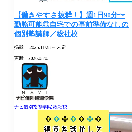
【働きやすさ抜群！】週1日90分〜
勤務可能◎自宅での事前準備なしの
個別塾講師／総社校
掲載： 2025.11/28～ 未定
更新：2026.08/03
ナビ個別指導学院
総社校