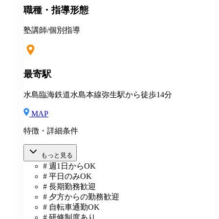
職種・指導形態
度あり⇒グループ会社の割引制度が使えます！ ＊産
休・育休制度実績ありで女性も働きやすい ＊各種保険
あり(社会人講師で月87時間以上の勤務がある方が対
塾講師/個別指導
象)
最寄駅
水島臨海鉄道水島本線弥生駅から徒歩14分
MAP
特徴・詳細条件
もっと見る
# 週1日からOK
# 平日のみOK
# 長期勤務歓迎
# 夕方からの勤務歓迎
# 自転車通勤OK
# 研修制度あり