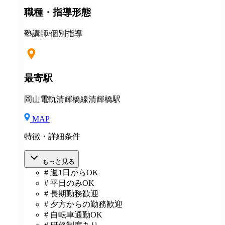
＊マニュアルや動画を使った丁寧な研修あり ＊社割制
職種・指導形態
度あり⇒グループ会社の割引制度が使えます！ ＊産
休・育休制度実績ありで女性も働きやすい ＊各種保険
あり(社会人講師で月87時間以上の勤務がある方が対
塾講師/個別指導
象)
最寄駅
岡山電軌清輝橋線清輝橋駅
MAP
特徴・詳細条件
もっと見る
# 週1日からOK
# 平日のみOK
# 長期勤務歓迎
# 夕方からの勤務歓迎
# 自転車通勤OK