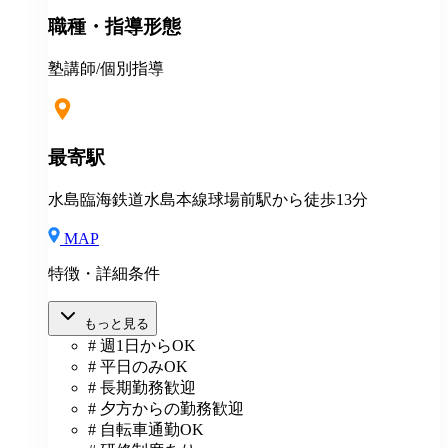
＊マニュアルや動画を使った丁寧な研修あり ＊社割制
職種・指導形態
度あり⇒グループ会社の割引制度が使えます！ ＊産
休・育休制度実績ありで女性も働きやすい ＊各種保険
あり(社会人講師で月87時間以上の勤務がある方が対
塾講師/個別指導
象)
最寄駅
水島臨海鉄道水島本線球場前駅から徒歩13分
MAP
特徴・詳細条件
もっと見る
# 週1日からOK
# 平日のみOK
# 長期勤務歓迎
# 夕方からの勤務歓迎
# 自転車通勤OK