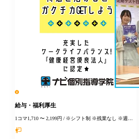
給与・福利厚生
1コマ1,710 〜 2,199円 / ※シフト制 ※残業なし ※週１
日勤務から応相談 ※授業以外の事務作業・テスト監督
等にも別途お支払いします(規定あり) ＊有給休暇あり
＊マニュアルや動画を使った丁寧な研修あり ＊社割制