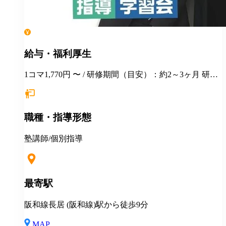
給与・福利厚生
1コマ1,770円 〜 / 研修期間（目安）：約2～3ヶ月 研修
時の給与：1コマ80分1,571円 ■マニュアル研修(DVD視
聴など)→初回研修(授業見学、授業実施)→講師デビュ
ー ■デビュー後も、講師勉強会・定期研修会・教室ミ
職種・指導形態
ーティング・教室長との個人面談の機会を設けており
ます。講師として自信を持って授業に臨んでいただけ
るように、しっかり皆様のフォローをさせていただき
塾講師/個別指導
ます
最寄駅
阪和線長居 (阪和線)駅から徒歩9分
MAP