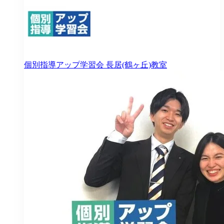
個別指導アップ学習会
長居(鶴ヶ丘)教室