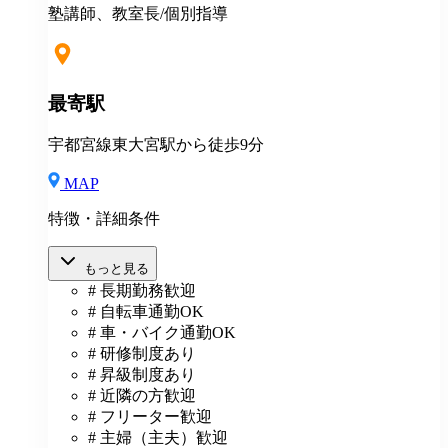
は、給与規定に基づき計算。 ※固定残業代は残業がな
塾講師、教室長/個別指導
い場合も支給し、超過分は別途支給いたします。 ※教
室長の給与平均：月給33.1万円（2025年実績） ◆賞与
あり（年2回） ◆昇給あり ◆社会保険完備（雇用・労
災・健康・厚生年金） ◆社宅制度 （規定あり） ◆交
最寄駅
通費全額支給（規定あり） ◆社内表彰制度 ◆退職金制
度 ◆再雇用制度 ◆産前産後休暇 ◆育児・介護休業制
宇都宮線東大宮駅から徒歩9分
度 ◆車・バイク通勤OK ◆定期健康診断／人間ドッグ
◆保養施設利用可 など
MAP
特徴・詳細条件
もっと見る
# 長期勤務歓迎
# 自転車通勤OK
# 車・バイク通勤OK
# 研修制度あり
# 昇級制度あり
# 近隣の方歓迎
# フリーター歓迎
# 主婦（主夫）歓迎