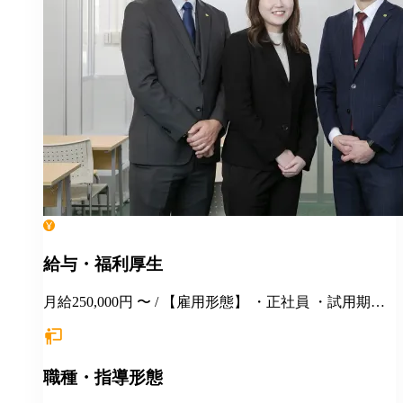
給与・福利厚生
月給250,000円 〜 / 【雇用形態】 ・正社員 ・試用期間6
カ月間あり （未経験者の場合）月給25万円以上 ※
経験・年齢等を考慮し、決定いたします。面接時にぜ
ひアピールしてください！ ※初年度年収想定：330〜
職種・指導形態
400万円（賞与、各種手当込み） ※上記は固定残業代
（37,475円以上/23.06時間）を含みます。教室長配属後