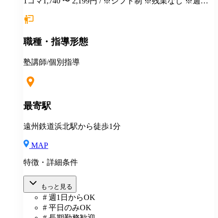
1コマ1,740 〜 2,199円 / ※シフト制 ※残業なし ※週１
日勤務から応相談 ※授業以外の事務作業・テスト監督
等にも別途お支払いします(規定あり) ＊有給休暇あり
＊マニュアルや動画を使った丁寧な研修あり ＊社割制
職種・指導形態
度あり⇒グループ会社の割引制度が使えます！ ＊産
休・育休制度実績ありで女性も働きやすい ＊各種保険
あり(社会人講師で月87時間以上の勤務がある方が対
塾講師/個別指導
象)
最寄駅
遠州鉄道浜北駅から徒歩1分
MAP
特徴・詳細条件
もっと見る
# 週1日からOK
# 平日のみOK
# 長期勤務歓迎