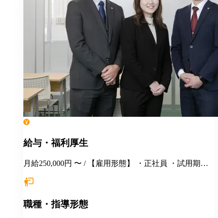
給与・福利厚生
月給250,000円 〜 / 【雇用形態】 ・正社員 ・試用期間6
カ月間あり （未経験者の場合）月給25万円以上 ※
経験・年齢等を考慮し、決定いたします。面接時にぜ
ひアピールしてください！ ※初年度年収想定：330〜
職種・指導形態
400万円（賞与、各種手当込み） ※上記は固定残業代
（37,475円以上/23.06時間）を含みます。教室長配属後