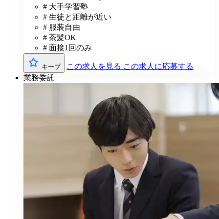
# 大手学習塾
# 生徒と距離が近い
# 服装自由
# 茶髪OK
# 面接1回のみ
この求人を見る
この求人に応募する
キープ
業務委託