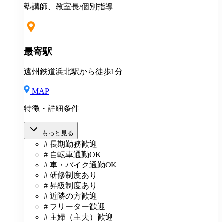
は、給与規定に基づき計算。 ※固定残業代は残業がな
塾講師、教室長/個別指導
い場合も支給し、超過分は別途支給いたします。 ※教
室長の給与平均：月給33.1万円（2025年実績） ◆賞与
あり（年2回） ◆昇給あり ◆社会保険完備（雇用・労
災・健康・厚生年金） ◆社宅制度 （規定あり） ◆交
最寄駅
通費全額支給（規定あり） ◆社内表彰制度 ◆退職金制
度 ◆再雇用制度 ◆産前産後休暇 ◆育児・介護休業制
遠州鉄道浜北駅から徒歩1分
度 ◆車・バイク通勤OK ◆定期健康診断／人間ドッグ
◆保養施設利用可 など
MAP
特徴・詳細条件
もっと見る
# 長期勤務歓迎
# 自転車通勤OK
# 車・バイク通勤OK
# 研修制度あり
# 昇級制度あり
# 近隣の方歓迎
# フリーター歓迎
# 主婦（主夫）歓迎