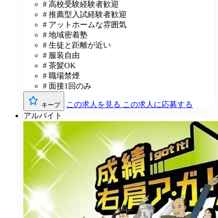
# 高校受験経験者歓迎
# 推薦型入試経験者歓迎
# アットホームな雰囲気
# 地域密着塾
# 生徒と距離が近い
# 服装自由
# 茶髪OK
# 職場禁煙
# 面接1回のみ
この求人を見る
この求人に応募する
キープ
アルバイト