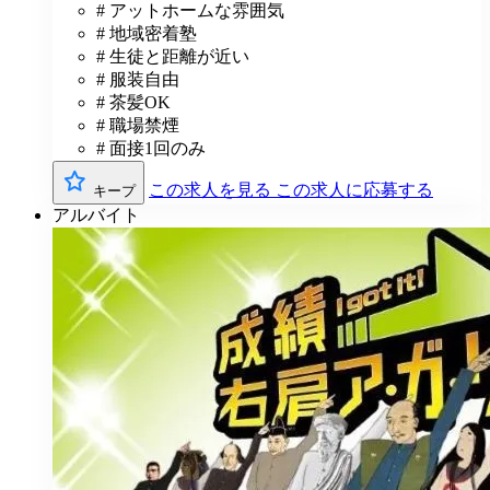
# アットホームな雰囲気
# 地域密着塾
# 生徒と距離が近い
# 服装自由
# 茶髪OK
# 職場禁煙
# 面接1回のみ
この求人を見る
この求人に応募する
キープ
アルバイト